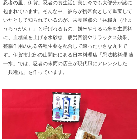
忍者の里、伊賀。忍者の食生活は実は今でも大部分が謎に
包まれています。そんな中、彼らが携帯食として重宝して
いたとして知られているのが、栄養満点の「兵糧丸（ひょ
うろうがん）」と呼ばれるもの。餅米やうるち米を主原料
に、血糖値を上げる氷砂糖、疲労回復やリラックス効果、
整腸作用のある各種生薬を配合して練った小さな丸玉で
す。伊賀市北部の山間部にある日本料理店「忍法帖料理 藤
一水」では、忍者の末裔の店主が現代風にアレンジした
「兵糧丸」を作っています。