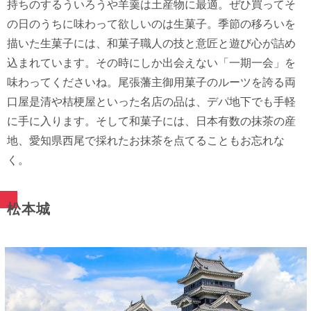
持ちのするういろうや羊羹は土産物に最適。ぜひ買ってそ
の日のうちに味わって欲しいのは生菓子。季節の移ろいを
描いた生菓子には、和菓子職人の技と意匠と遊び心が詰め
込まれています。その時にしか出会えない「一期一会」を
味わってくださいね。尾張藩主御用菓子のルーツを誇る両
口屋是清や桔梗屋といった名店の品は、デパ地下でも手軽
に手に入ります。そして和菓子には、日本有数の抹茶の産
地、愛知県西尾で採れたお抹茶を点てることもお忘れな
く。
松本城