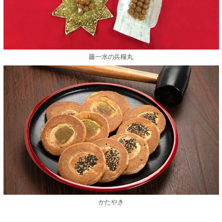
藤一水の兵糧丸
かたやき