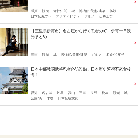
滋賀
観光
寺社仏閣
城
博物館/美術/建築
体験
日本伝統文化
アクティビティ
グルメ
伝統工芸
【三重県伊賀市】名古屋から行く忍者の町、伊賀一日観
光まとめ
三重
観光
城
博物館/美術/建築
グルメ
和食/和菓子
日本中部戰國武將忍者必訪景點，日本歷史巡禮不來會後
悔！
愛知
名古屋
岐阜
高山
三重
長野
松本
観光
城
公園/街
体験
日本伝統文化