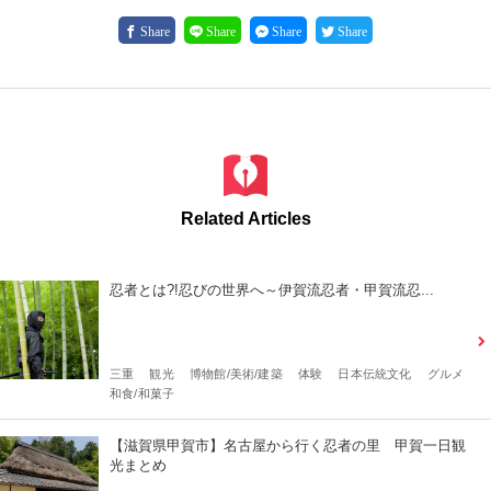
Share
Share
Share
Share
Related Articles
忍者とは?!忍びの世界へ～伊賀流忍者・甲賀流忍...
三重
観光
博物館/美術/建築
体験
日本伝統文化
グルメ
和食/和菓子
【滋賀県甲賀市】名古屋から行く忍者の里 甲賀一日観
光まとめ