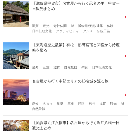
【滋賀県甲賀市】名古屋から行く忍者の里 甲賀一
日観光まとめ
滋賀
観光
寺社仏閣
城
博物館/美術/建築
体験
日本伝統文化
アクティビティ
グルメ
伝統工芸
【東海道歴史散策】有松・熱田宮宿と関宿から鈴鹿
峠を巡る
愛知
三重
滋賀
自然景観
体験
日本伝統文化
名古屋から行く中部エリアの13名城を巡る旅
愛知
名古屋
岐阜
三重
静岡
福井
滋賀
観光
城
自然景観
【滋賀県近江八幡市】名古屋から行く近江八幡一日
観光まとめ