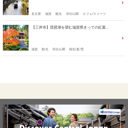
名古屋
滋賀
観光
寺社仏閣
カフェ/スイーツ
【三井寺】琵琶湖を望む滋賀県きっての紅葉...
滋賀
観光
寺社仏閣
桜/紅葉/雪