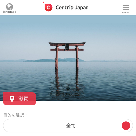
language
menu
滋賀
目的を選択 :
全て