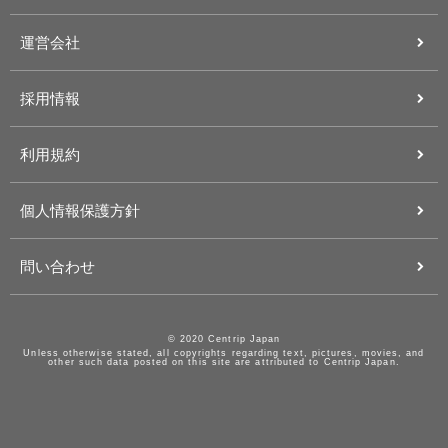
運営会社
採用情報
利用規約
個人情報保護方針
問い合わせ
© 2020 Centrip Japan
Unless otherwise stated, all copyrights regarding text, pictures, movies, and
other such data posted on this site are attributed to Centrip Japan.