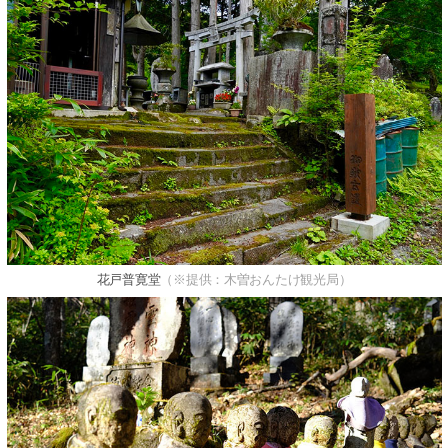
花戸普寛堂
（※提供：木曽おんたけ観光局）