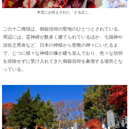
本堂にお供えされた「さるぼこ」
この十二権現は、御嶽信仰の聖地のひとつとされている。
周辺には、霊神碑が数多く建てられているほか、七福神や
須佐之男命など、日本の神様から密教の神々にいたるま
で、じつに様々な神様の像が建ち並んでおり、色々な信仰
を排除せずに受け入れてきた御嶽信仰を象徴する場所とな
っている。