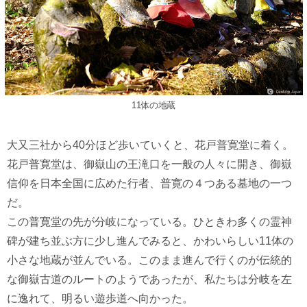
11体の地蔵
大又三社から40分ほど歩いていくと、花戸普寛堂に着く。
花戸普寛堂は、御嶽山の王滝口を一般の人々に開き、御嶽
信仰を日本全国に広めた行者、普寛の４つある墓地の一つ
だ。
この普寛堂の先が分岐になっている。ひときわ多くの霊神
碑が建ち並ぶ方に少し進んでみると、かわいらしい11体の
小さな地蔵が並んでいる。このまま進んで行くのが伝統的
な御嶽古道のルートのようであったが、私たちは分岐を左
に逸れて、明るい遊歩道へ向かった。