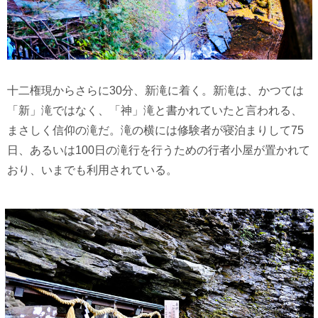
十二権現からさらに30分、新滝に着く。新滝は、かつては
「新」滝ではなく、「神」滝と書かれていたと言われる、
まさしく信仰の滝だ。滝の横には修験者が寝泊まりして75
日、あるいは100日の滝行を行うための行者小屋が置かれて
おり、いまでも利用されている。