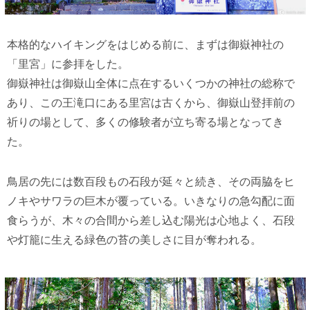
本格的なハイキングをはじめる前に、まずは御嶽神社の
「里宮」に参拝をした。
御嶽神社は御嶽山全体に点在するいくつかの神社の総称で
あり、この王滝口にある里宮は古くから、御嶽山登拝前の
祈りの場として、多くの修験者が立ち寄る場となってき
た。
鳥居の先には数百段もの石段が延々と続き、その両脇をヒ
ノキやサワラの巨木が覆っている。いきなりの急勾配に面
食らうが、木々の合間から差し込む陽光は心地よく、石段
や灯籠に生える緑色の苔の美しさに目が奪われる。