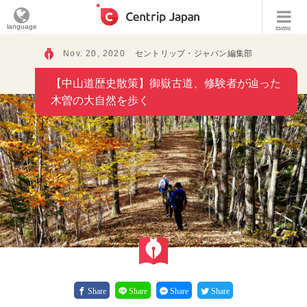
language
menu
Nov. 20, 2020
セントリップ・ジャパン編集部
【中山道歴史散策】御嶽古道、修験者が辿った
木曽の大自然を歩く
Share
Share
Share
Share