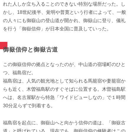
れた人しか立ち入ることのできない特別な場所だった。し
かし、18世紀後半、覚明や普寛という行者によって、一般
の人々にも御嶽山の登山道が開かれ、御嶽山に登り、儀礼
を行う「御嶽信仰」が日本全国に普及していった。
御嶽信仰と御嶽古道
この御嶽信仰の拠点となったのが、中山道の宿場町のひと
つ、福島宿だ。
福島宿は、人気の観光地として知られる馬籠宿や妻籠宿か
らも近く、木曽福島駅のすぐそばに位置する。木曽福島駅
へは、名古屋駅から特急「ワイドビューしなの」で１時間
30分足らずで到着する。
福島宿を起点に、御嶽山へと向かう信仰の道は、「御嶽古
道」と呼ばれている。現在でも、御嶽信仰の修験者はこの