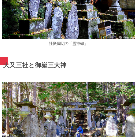
社殿周辺の「霊神碑」
大又三社と御嶽三大神