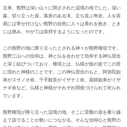
古来、熊野は深い山々に閉ざされた辺境の地でした。深い
森、切り立った崖、落差のある滝、立ち並ぶ奇岩。人を容
易には寄せ付けない熊野の自然に人々は畏れを抱き、とき
には挑み、やがては崇拝するようになったのです。
この熊野の地に降り立ったとされる神々が熊野権現です。
熊野三山への信仰は、神と仏を合わせて信仰する神仏習合
と深く結びついており、権現とは、仏様が仮の姿でこの世
に現れた神様のことです。この神仏習合のもと、阿弥陀如
来がスサノオ命、千手観音がイザナミ命、薬師如来がイザ
ナギ命など、仏様と神様がそれぞれ関係づけられて祀られ
ています。
熊野権現が降り立った辺境の地、そこに苦難の道を乗り越
えて詣でることが救いにつながる。そんな信仰心と熊野の