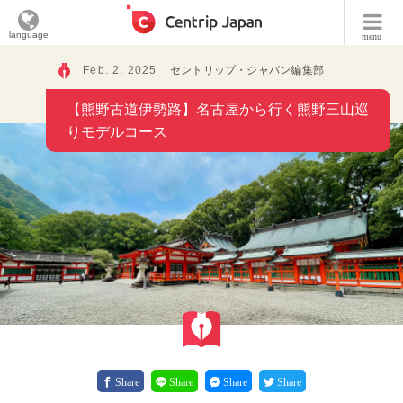
language
menu
Feb. 2, 2025
セントリップ・ジャパン編集部
【熊野古道伊勢路】名古屋から行く熊野三山巡
りモデルコース
Share
Share
Share
Share