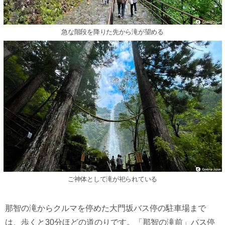
急な階段を降りた先から滝が望める
ご神体として滝が祀られている
那智の滝からクルマを停めた大門坂バス停の駐車場まで
は、歩くと30分ほどの道のりです。「那智の滝前」バス停