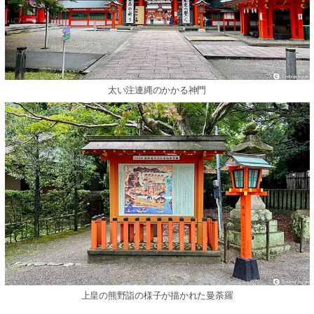
太い注連縄のかかる神門
上皇の熊野詣の様子が描かれた曼荼羅