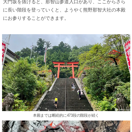
大門坂を抜けると、那智山参道入口があり、ここからさら
に長い階段を登っていくと、ようやく熊野那智大社の本殿
にお参りすることができます。
本殿までは断続的に473段の階段が続く