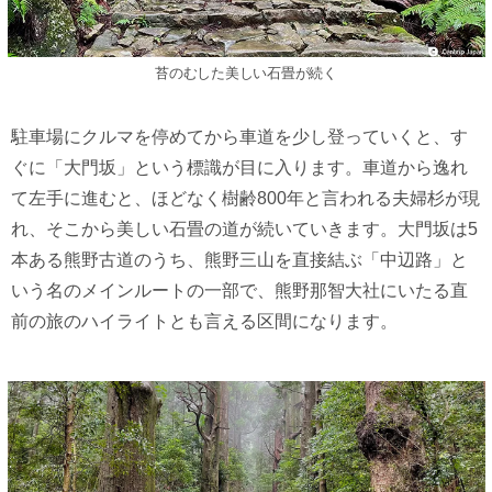
苔のむした美しい石畳が続く
駐車場にクルマを停めてから車道を少し登っていくと、す
ぐに「大門坂」という標識が目に入ります。車道から逸れ
て左手に進むと、ほどなく樹齢800年と言われる夫婦杉が現
れ、そこから美しい石畳の道が続いていきます。大門坂は5
本ある熊野古道のうち、熊野三山を直接結ぶ「中辺路」と
いう名のメインルートの一部で、熊野那智大社にいたる直
前の旅のハイライトとも言える区間になります。