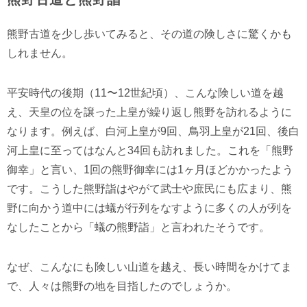
熊野古道を少し歩いてみると、その道の険しさに驚くかも
しれません。
平安時代の後期（11〜12世紀頃）、こんな険しい道を越
え、天皇の位を譲った上皇が繰り返し熊野を訪れるように
なります。例えば、白河上皇が9回、鳥羽上皇が21回、後白
河上皇に至ってはなんと34回も訪れました。これを「熊野
御幸」と言い、1回の熊野御幸には1ヶ月ほどかかったよう
です。こうした熊野詣はやがて武士や庶民にも広まり、熊
野に向かう道中には蟻が行列をなすように多くの人が列を
なしたことから「蟻の熊野詣」と言われたそうです。
なぜ、こんなにも険しい山道を越え、長い時間をかけてま
で、人々は熊野の地を目指したのでしょうか。