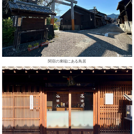
関宿の東端にある⿃居