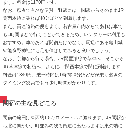
ます。料金は1170円です。
なお、忍者で有名な伊賀上野駅には、関駅からそのままJR
関西本線に乗れば40分ほどで到着します。
また、高速道路の便もよく、名古屋市内からであれば車で
も1時間ほどで行くことができるため、レンタカーの利用も
おすすめ。車であれば関宿だけでなく、周辺にある亀山城
や能褒野神社にも足を伸ばしてみると良いでしょう。
なお、京都から行く場合、JR琵琶湖線で草津へ、そこから
JR草津線で柘植へ、さらにJR関西本線で関に到着します。
料金は1340円。乗車時間は1時間20分ほどだが乗り継ぎの
タイミング次第でもう少し時間がかかります。
関宿の主な⾒どころ
関宿の範囲は東西約1.8キロメートルに渡ります。JR関駅か
ら北に向かい、町並みの残る街道に出たらまずは東の端に