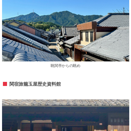
眺関亭からの眺め
関宿旅籠⽟屋歴史資料館