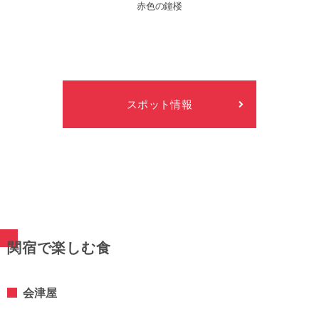
⾚⾊の鐘楼
スポット情報
関宿で楽しむ⾷
会津屋