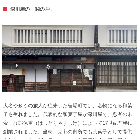
深川屋の「関の⼾」
大名や多くの旅人が往来した宿場町では、名物になる和菓
子も生れました。代表的な和菓子屋が深川屋で、忍者の末
裔、服部保重（はっとりやすしげ）によって17世紀前半に
創業されました。当時、京都の御所でも茶菓子として提供