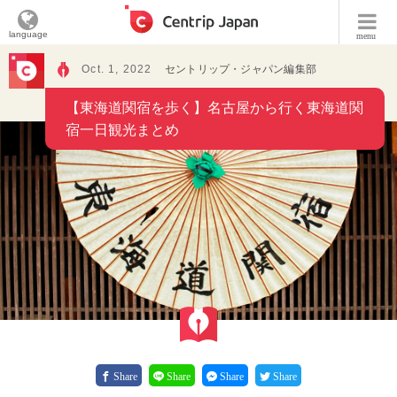
language
menu
Oct. 1, 2022
セントリップ・ジャパン編集部
【東海道関宿を歩く】名古屋から行く東海道関
宿一日観光まとめ
Share
Share
Share
Share