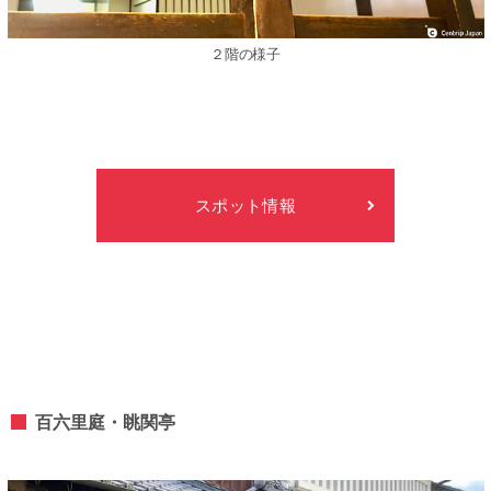
２階の様⼦
スポット情報
百六⾥庭・眺関亭