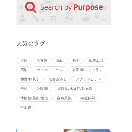
人気のタグ
大須
名古屋
高山
長野
伝統工芸
宿泊
カフェ/スイーツ
居酒屋/レストラン
和食/和菓子
名古屋めし
アクティビティ
交通
公園/街
遊園地/水族館/動物園
博物館/美術/建築
自然景観
寺社仏閣
中山道