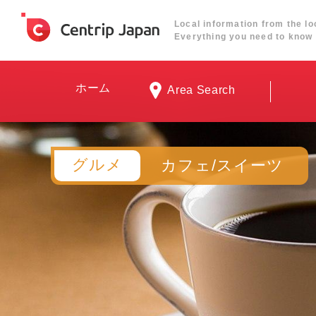
Local information from the lo
Everything you need to know 
ホーム
Area Search
グルメ
カフェ/スイーツ