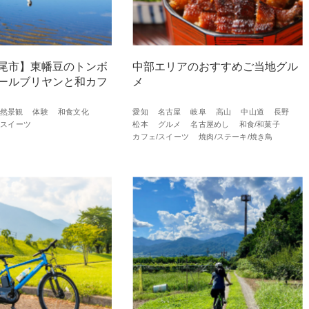
尾市】東幡豆のトンボ
中部エリアのおすすめご当地グル
ールブリヤンと和カフ
メ
然景観
体験
和食文化
愛知
名古屋
岐阜
高山
中山道
長野
/スイーツ
松本
グルメ
名古屋めし
和食/和菓子
カフェ/スイーツ
焼肉/ステーキ/焼き鳥