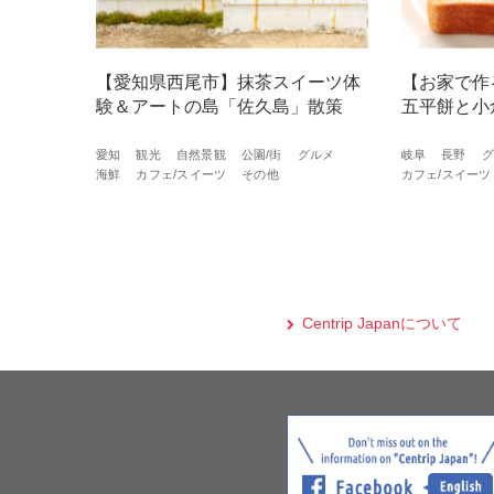
【愛知県西尾市】抹茶スイーツ体
【お家で作
験＆アートの島「佐久島」散策
五平餅と小
愛知
観光
自然景観
公園/街
グルメ
岐阜
長野
グ
海鮮
カフェ/スイーツ
その他
カフェ/スイーツ
Centrip Japanについて