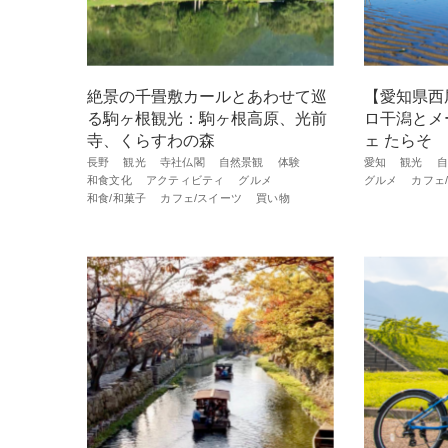
絶景の千畳敷カールとあわせて巡
【愛知県西
る駒ヶ根観光：駒ヶ根高原、光前
ロ干潟とメ
寺、くらすわの森
ェ たらそ
長野
観光
寺社仏閣
自然景観
体験
愛知
観光
自
和食文化
アクティビティ
グルメ
グルメ
カフェ
和食/和菓子
カフェ/スイーツ
買い物