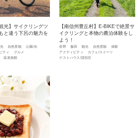
観光】サイクリングツ
【南信州豊丘村】E-BIKEで絶景サ
もと違う下呂の魅力を
イクリングと本物の農泊体験をし
よう！
光
自然景観
公園/街
長野
飯田
観光
自然景観
体験
ビティ
グルメ
アクティビティ
カフェ/スイーツ
温泉旅館
ゲストハウス/貸別荘