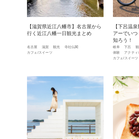
【滋賀県近江八幡市】名古屋から
【下呂温泉
行く近江八幡一日観光まとめ
アーでいつ
知ろう！
名古屋
滋賀
観光
寺社仏閣
岐阜
下呂
観
カフェ/スイーツ
体験
アクティ
カフェ/スイーツ