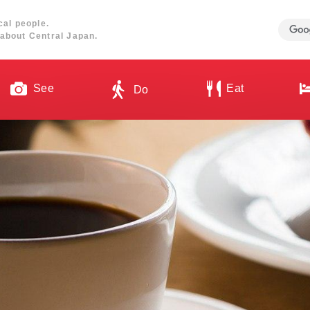
cal people.
about Central Japan.
See
Eat
Do