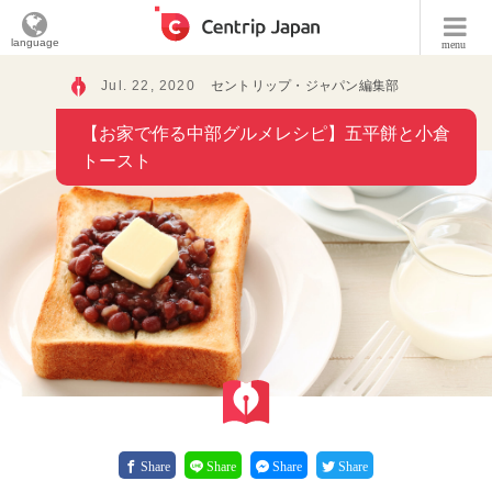
language
menu
Jul. 22, 2020
セントリップ・ジャパン編集部
【お家で作る中部グルメレシピ】五平餅と小倉
トースト
Share
Share
Share
Share