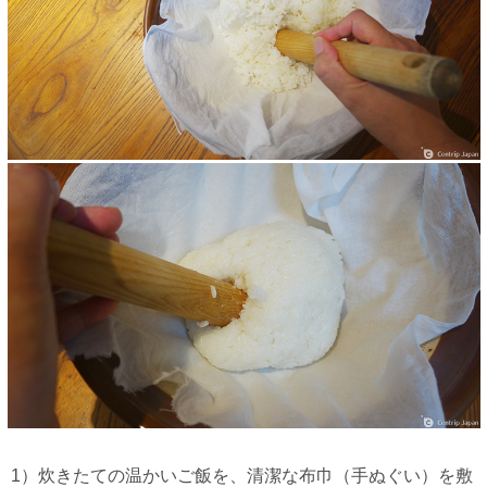
1）炊きたての温かいご飯を、清潔な布巾（手ぬぐい）を敷