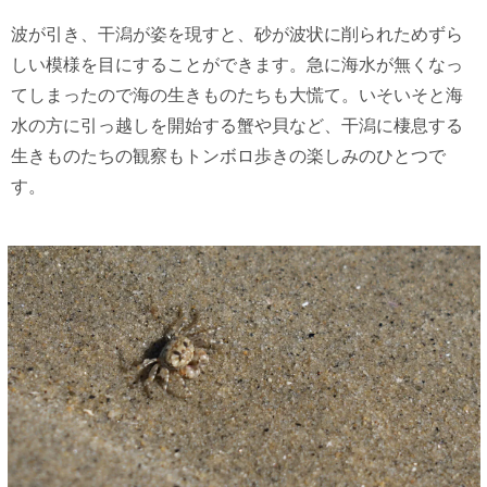
波が引き、干潟が姿を現すと、砂が波状に削られためずら
しい模様を目にすることができます。急に海水が無くなっ
てしまったので海の生きものたちも大慌て。いそいそと海
水の方に引っ越しを開始する蟹や貝など、干潟に棲息する
生きものたちの観察もトンボロ歩きの楽しみのひとつで
す。