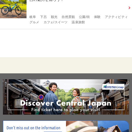
岐阜
下呂
観光
自然景観
公園/街
体験
アクティビティ
グルメ
カフェ/スイーツ
温泉旅館