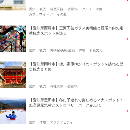
愛知
観光
自然景観
公園/街
グルメ
海鮮
カフェ/スイーツ
その他
【愛知県西尾市】三河工芸ガラス美術館と西尾市内の定
番観光スポットを巡る
愛知
観光
博物館/美術/建築
体験
和食文化
【愛知県岡崎市】徳川家康ゆかりのスポットを訪ねる歴
史観光まとめ
愛知
観光
寺社仏閣
公園/街
【愛知県豊田市】冬に子連れで楽しめる２大スポット：
旭高原元気村とストロベリーパークみふね
愛知
体験
アクティビティ