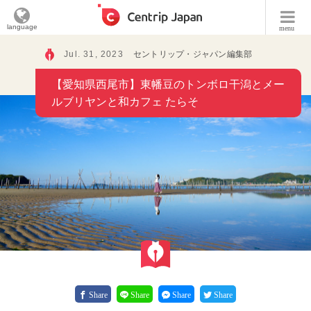
language
menu
Jul. 31, 2023
セントリップ・ジャパン編集部
【愛知県西尾市】東幡豆のトンボロ干潟とメー
ルブリヤンと和カフェ たらそ
Share
Share
Share
Share