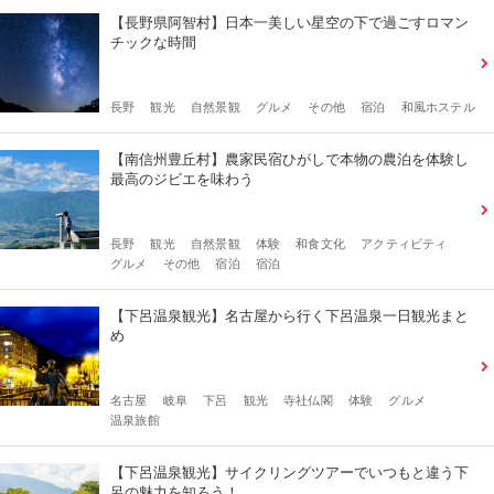
【長野県阿智村】日本一美しい星空の下で過ごすロマン
チックな時間
長野
観光
自然景観
グルメ
その他
宿泊
和風ホステル
【南信州豊丘村】農家民宿ひがしで本物の農泊を体験し
最高のジビエを味わう
長野
観光
自然景観
体験
和食文化
アクティビティ
グルメ
その他
宿泊
宿泊
【下呂温泉観光】名古屋から行く下呂温泉一日観光まと
め
名古屋
岐阜
下呂
観光
寺社仏閣
体験
グルメ
温泉旅館
【下呂温泉観光】サイクリングツアーでいつもと違う下
呂の魅力を知ろう！