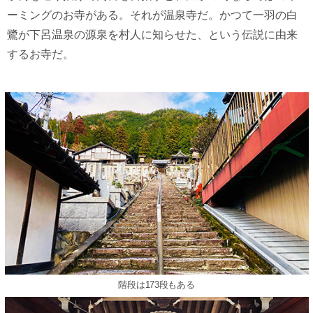
ーミングのお寺がある。それが温泉寺だ。かつて一羽の白
鷺が下呂温泉の源泉を村人に知らせた、という伝説に由来
するお寺だ。
階段は173段もある