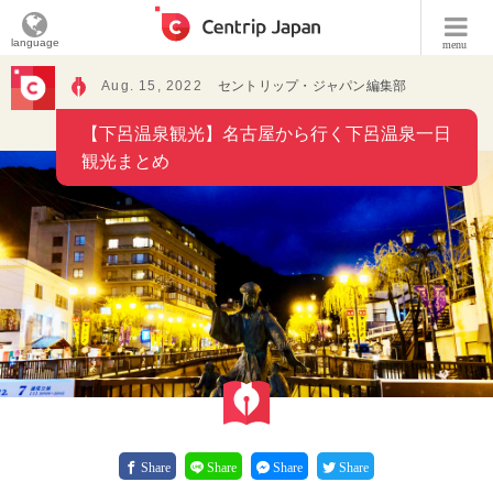
language
menu
Aug. 15, 2022
セントリップ・ジャパン編集部
【下呂温泉観光】名古屋から行く下呂温泉一日
観光まとめ
Share
Share
Share
Share