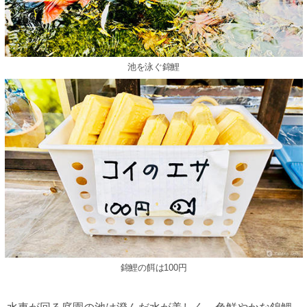
池を泳ぐ錦鯉
錦鯉の餌は100円