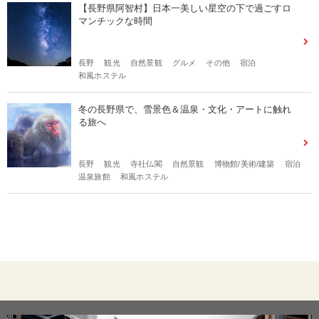
【長野県阿智村】日本一美しい星空の下で過ごすロ
マンチックな時間
長野
観光
自然景観
グルメ
その他
宿泊
和風ホステル
冬の長野県で、雪景色＆温泉・文化・アートに触れ
る旅へ
長野
観光
寺社仏閣
自然景観
博物館/美術/建築
宿泊
温泉旅館
和風ホステル