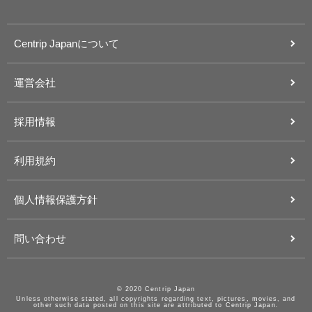
Centrip Japanについて
運営会社
採用情報
利用規約
個人情報保護方針
問い合わせ
© 2020 Centrip Japan
Unless otherwise stated, all copyrights regarding text, pictures, movies, and
other such data posted on this site are attributed to Centrip Japan.