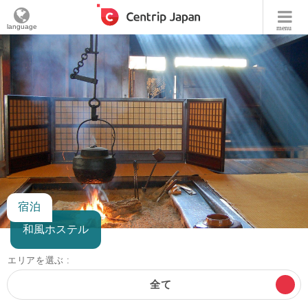
language
menu
宿泊
和風ホステル
エリアを選ぶ :
全て