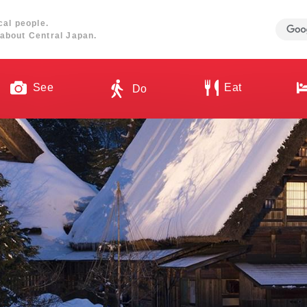
cal people.
about Central Japan.
See
Eat
Do