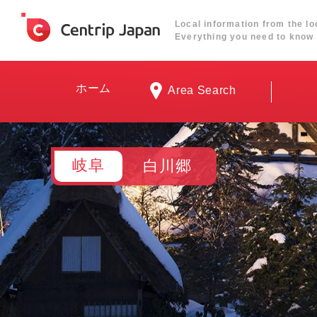
Local information from the lo
Everything you need to know 
ホーム
Area Search
岐阜
白川郷