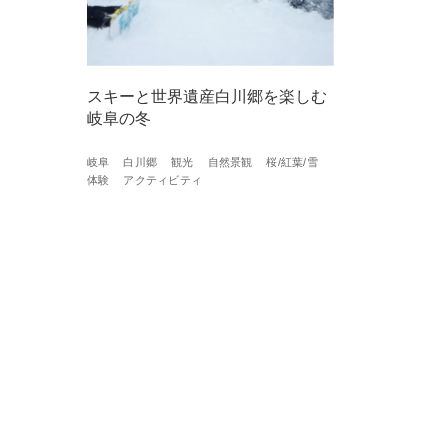
スキーと世界遺産白川郷を楽しむ
岐阜の冬
岐阜
白川郷
観光
自然景観
桜/紅葉/雪
体験
アクティビティ