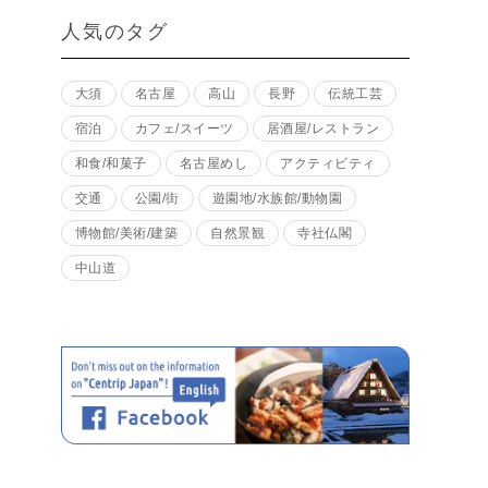
人気のタグ
大須
名古屋
高山
長野
伝統工芸
宿泊
カフェ/スイーツ
居酒屋/レストラン
和食/和菓子
名古屋めし
アクティビティ
交通
公園/街
遊園地/水族館/動物園
博物館/美術/建築
自然景観
寺社仏閣
中山道