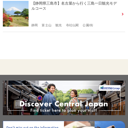
【静岡県三島市】名古屋から行く三島一日観光モデ
ルコース
静岡
富士山
観光
寺社仏閣
公園/街