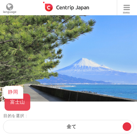
language
menu
静岡
富士山
目的を選択 :
全て