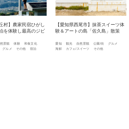
丘村】農家民宿ひがし
【愛知県西尾市】抹茶スイーツ体
泊を体験し最高のジビ
験＆アートの島「佐久島」散策
然景観
体験
和食文化
愛知
観光
自然景観
公園/街
グルメ
グルメ
その他
宿泊
海鮮
カフェ/スイーツ
その他