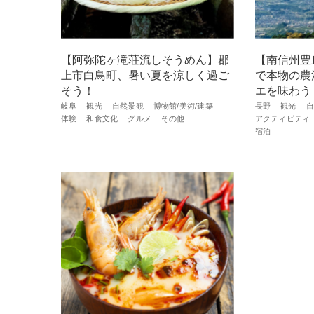
【阿弥陀ヶ滝荘流しそうめん】郡
【南信州豊
上市白鳥町、暑い夏を涼しく過ご
で本物の農
そう！
エを味わう
岐阜
観光
自然景観
博物館/美術/建築
長野
観光
自
体験
和食文化
グルメ
その他
アクティビティ
宿泊