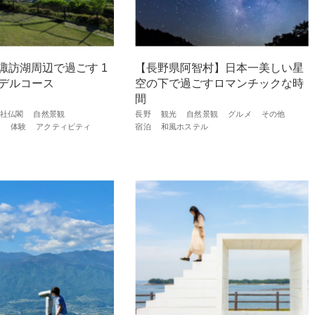
諏訪湖周辺で過ごす 1
【長野県阿智村】日本一美しい星
モデルコース
空の下で過ごすロマンチックな時
間
社仏閣
自然景観
長野
観光
自然景観
グルメ
その他
築
体験
アクティビティ
宿泊
和風ホステル