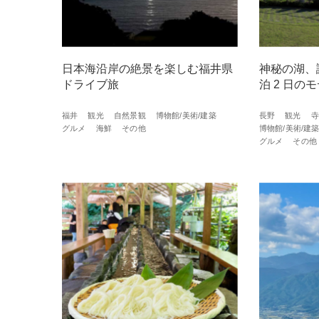
日本海沿岸の絶景を楽しむ福井県
神秘の湖、
ドライブ旅
泊 2 ⽇の
福井
観光
自然景観
博物館/美術/建築
長野
観光
寺
グルメ
海鮮
その他
博物館/美術/建
グルメ
その他