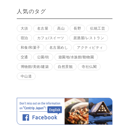
人気のタグ
大須
名古屋
高山
長野
伝統工芸
宿泊
カフェ/スイーツ
居酒屋/レストラン
和食/和菓子
名古屋めし
アクティビティ
交通
公園/街
遊園地/水族館/動物園
博物館/美術/建築
自然景観
寺社仏閣
中山道