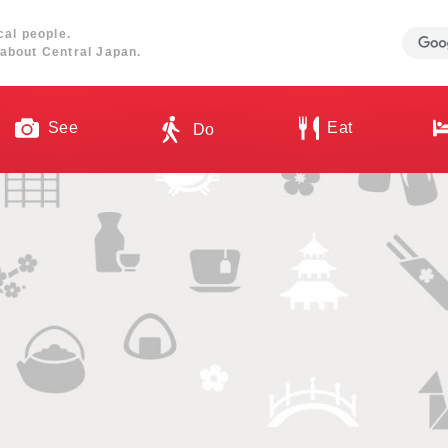
cal people.
about Central Japan.
See
Eat
Do