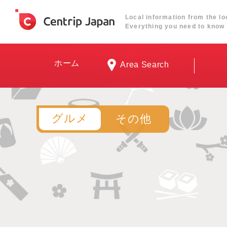
Local information from the lo
Everything you need to know 
ホーム
Area Search
グルメ
その他