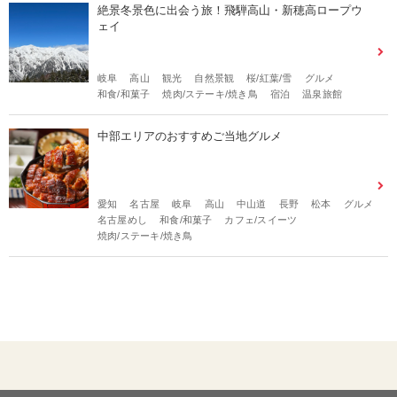
絶景冬景色に出会う旅！飛騨高山・新穂高ロープウ
ェイ
岐阜
高山
観光
自然景観
桜/紅葉/雪
グルメ
和食/和菓子
焼肉/ステーキ/焼き鳥
宿泊
温泉旅館
中部エリアのおすすめご当地グルメ
愛知
名古屋
岐阜
高山
中山道
長野
松本
グルメ
名古屋めし
和食/和菓子
カフェ/スイーツ
焼肉/ステーキ/焼き鳥