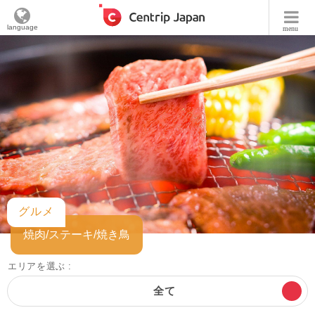
language
menu
グルメ
焼肉/ステーキ/焼き鳥
エリアを選ぶ :
全て