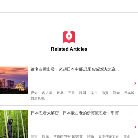
Related Articles
從名古屋出發，來趟日本中部13座名城巡訪之旅...
愛知
名古屋
岐阜
三重
靜岡
福井
滋賀
觀光
日本城
自然景觀
日本忍者大解密，日本最古老的伊賀流忍者・甲賀...
三重
觀光
博物館/美術館/建築
體驗
日本傳統文化
美食