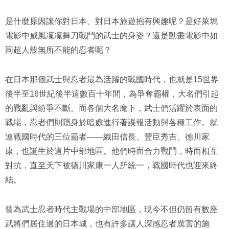
是什麼原因讓你對日本、對日本旅遊抱有興趣呢？是好萊塢
電影中威風凜凜舞刀戰鬥的武士的身姿？還是動畫電影中如
同超人般無所不能的忍者呢？
在日本那個武士與忍者最為活躍的戰國時代，也就是15世界
後半至16世紀後半這數百十年間，為爭奪霸權，大名們引起
的戰亂與紛爭不斷。而各個大名麾下，武士們活躍於表面的
戰場，忍者們則隱身於暗處進行著諜報活動與各種工作。就
連戰國時代的三位霸者——織田信長、豐臣秀吉、德川家
康，也誕生於這片中部地區。他們時而合力戰鬥，時而相互
對抗，直至天下被德川家康一人所統一，戰國時代也迎來終
結。
曾為武士忍者時代主戰場的中部地區，現今不但仍留有數座
武將們居住過的日本城，也有許多讓人深感忍者厲害的施