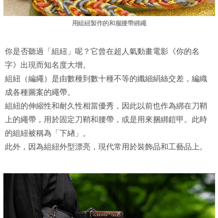
用組紐製作的和服腰帶綁繩
你是否聽過「組紐」呢？它曾在超人氣動畫電影《你的名
字》出現而知名度大增。
組紐（編繩）是由數種到數十種不等的纖細絹絲交差，編織
成各種圖案的繩帶。
組紐的伸縮性和耐久性相當優秀，因此以前也作為綁在刀鞘
上的繩帶，用於固定刀鞘和腰帶，或是用來捆綁鎧甲。此時
的組紐被稱為「下緖」。
此外，因為組紐外型漂亮，現代常用於裝飾品和工藝品上。