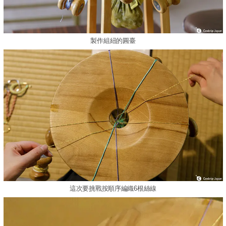
製作組紐的圓臺
這次要挑戰按順序編織6根絲線