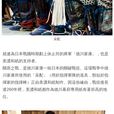
采配
就連為日本戰國時期劃上休止符的將軍「德川家康」，也是
美濃和紙的支持者。
關原之戰，是德川家康一統日本的關鍵戰役。這場戰爭中德
川家康所使用的「采配」（用於指揮軍隊的道具，類似於指
揮家的指揮棒）正由美濃和紙制作。因這份緣由，戰役後長
達260年裡，美濃和紙都作為德川幕府專用紙有著崇高的地
位。