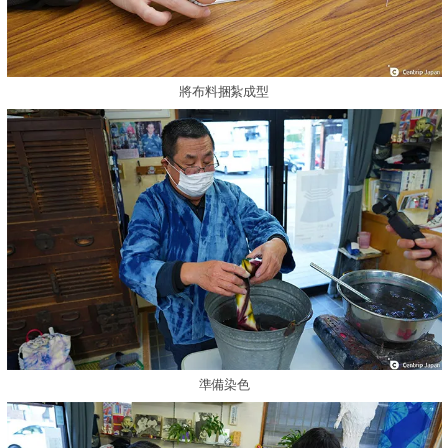
將布料捆紮成型
準備染色