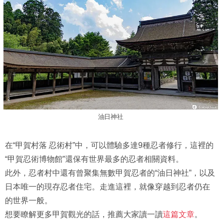
油日神社
在“甲賀村落 忍術村”中，可以體驗多達9種忍者修行，這裡的
“甲賀忍術博物館”還保有世界最多的忍者相關資料。
此外，忍者村中還有曾聚集無數甲賀忍者的“油日神社”，以及
日本唯一的現存忍者住宅。走進這裡，就像穿越到忍者仍在
的世界一般。
想要瞭解更多甲賀觀光的話，推薦大家讀一讀
這篇文章
。