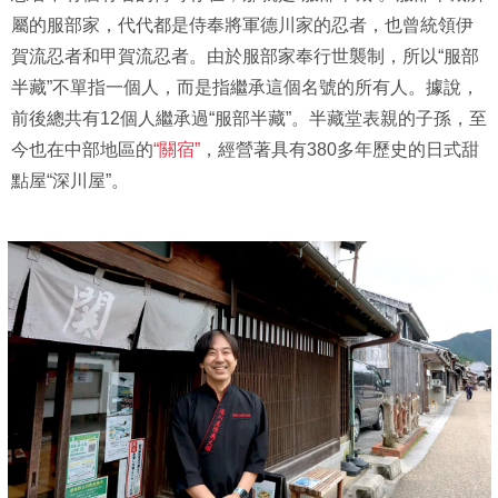
屬的服部家，代代都是侍奉將軍德川家的忍者，也曾統領伊
賀流忍者和甲賀流忍者。由於服部家奉行世襲制，所以“服部
半藏”不單指一個人，而是指繼承這個名號的所有人。據說，
前後總共有12個人繼承過“服部半藏”。半藏堂表親的子孫，至
今也在中部地區的
“關宿”
，經營著具有380多年歷史的日式甜
點屋“深川屋”。