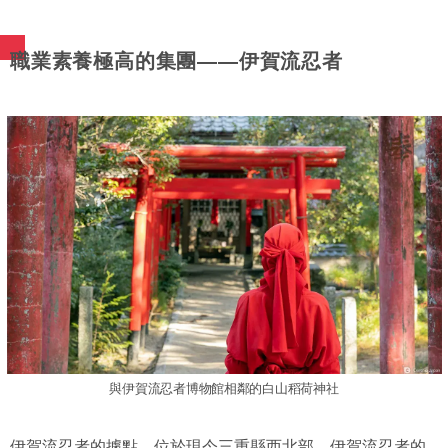
職業素養極高的集團——伊賀流忍者
與伊賀流忍者博物館相鄰的白山稻荷神社
伊賀流忍者的據點，位於現今三重縣西北部。伊賀流忍者的