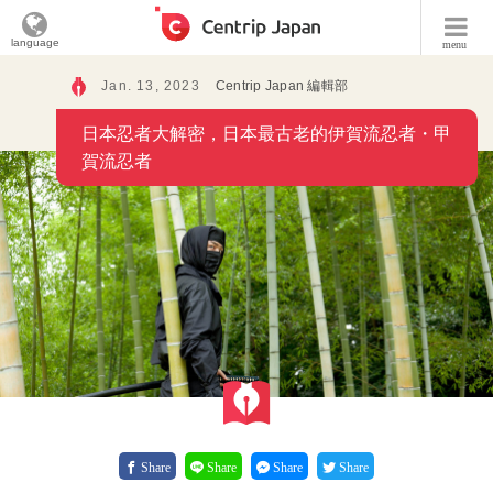
language
menu
Jan. 13, 2023
Centrip Japan 編輯部
日本忍者大解密，日本最古老的伊賀流忍者・甲
賀流忍者
Share
Share
Share
Share