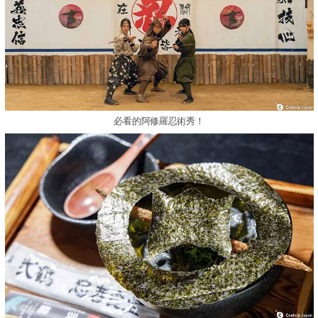
必看的阿修羅忍術秀！