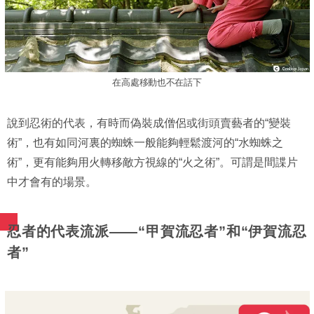
在高處移動也不在話下
說到忍術的代表，有時而偽裝成僧侶或街頭賣藝者的“變裝
術”，也有如同河裏的蜘蛛一般能夠輕鬆渡河的“水蜘蛛之
術”，更有能夠用火轉移敵方視線的“火之術”。可謂是間諜片
中才會有的場景。
忍者的代表流派——“甲賀流忍者”和“伊賀流忍
者”