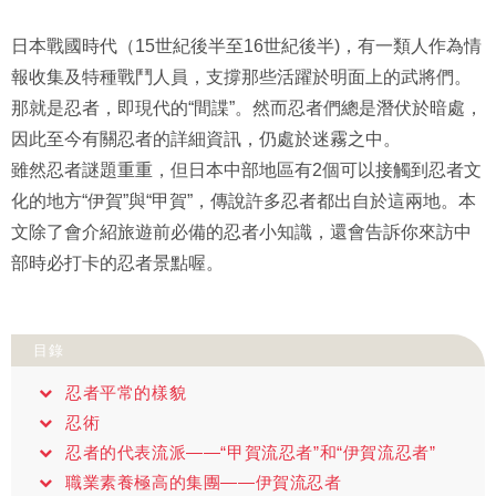
日本戰國時代（15世紀後半至16世紀後半)，有一類人作為情
報收集及特種戰鬥人員，支撐那些活躍於明面上的武將們。
那就是忍者，即現代的“間諜”。然而忍者們總是潛伏於暗處，
因此至今有關忍者的詳細資訊，仍處於迷霧之中。
雖然忍者謎題重重，但日本中部地區有2個可以接觸到忍者文
化的地方“伊賀”與“甲賀”，傳說許多忍者都出自於這兩地。本
文除了會介紹旅遊前必備的忍者小知識，還會告訴你來訪中
部時必打卡的忍者景點喔。
目錄
忍者平常的樣貌
忍術
忍者的代表流派——“甲賀流忍者”和“伊賀流忍者”
職業素養極高的集團——伊賀流忍者