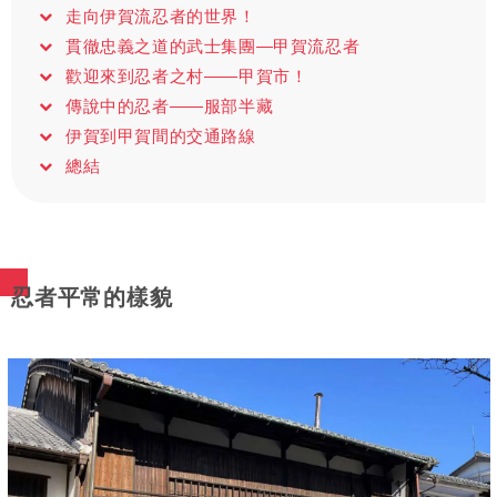
走向伊賀流忍者的世界！
貫徹忠義之道的武士集團—甲賀流忍者
歡迎來到忍者之村——甲賀市！
傳說中的忍者——服部半藏
伊賀到甲賀間的交通路線
總結
忍者平常的樣貌