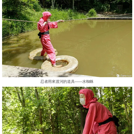
忍者用來渡河的道具——水蜘蛛