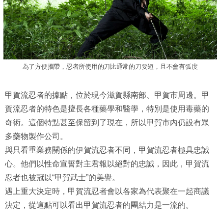
為了方便攜帶，忍者所使用的刀比通常的刀要短，且不會有弧度
甲賀流忍者的據點，位於現今滋賀縣南部、甲賀市周邊。甲
賀流忍者的特色是擅長各種藥學和醫學，特別是使用毒藥的
奇術。這個特點甚至保留到了現在，所以甲賀市內仍設有眾
多藥物製作公司。
與只看重業務關係的伊賀流忍者不同，甲賀流忍者極具忠誠
心。他們以性命宣誓對主君報以絕對的忠誠，因此，甲賀流
忍者也被冠以“甲賀武士”的美譽。
遇上重大決定時，甲賀流忍者會以各家為代表聚在一起商議
決定，從這點可以看出甲賀流忍者的團結力是一流的。