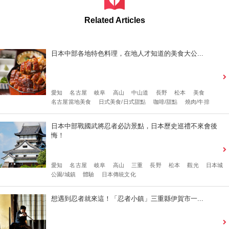
Related Articles
日本中部各地特色料理，在地人才知道的美食大公...
愛知
名古屋
岐阜
高山
中山道
長野
松本
美食
名古屋當地美食
日式美食/日式甜點
咖啡/甜點
燒肉/牛排
日本中部戰國武將忍者必訪景點，日本歷史巡禮不來會後
悔！
愛知
名古屋
岐阜
高山
三重
長野
松本
觀光
日本城
公園/城鎮
體驗
日本傳統文化
想遇到忍者就來這！「忍者小鎮」三重縣伊賀市一...