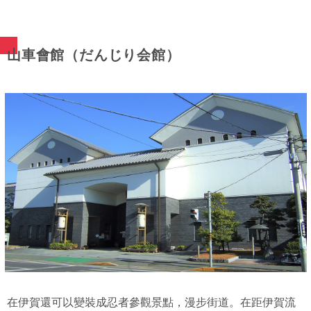
山車會館（だんじり会館）
在伊賀還可以變裝成忍者參觀景點，漫步街道。在距伊賀流