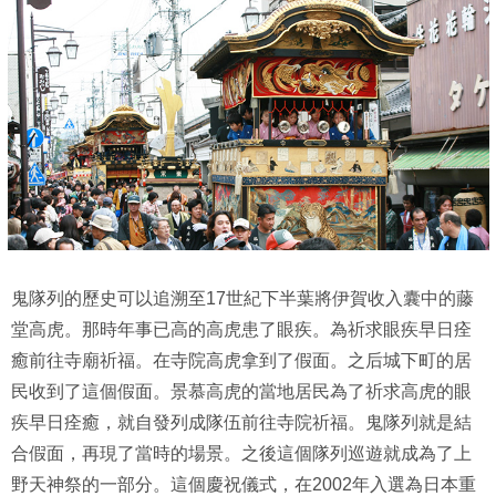
鬼隊列的歷史可以追溯至17世紀下半葉將伊賀收入囊中的藤
堂高虎。那時年事已高的高虎患了眼疾。為祈求眼疾早日痊
癒前往寺廟祈福。在寺院高虎拿到了假面。之后城下町的居
民收到了這個假面。景慕高虎的當地居民為了祈求高虎的眼
疾早日痊癒，就自發列成隊伍前往寺院祈福。鬼隊列就是結
合假面，再現了當時的場景。之後這個隊列巡遊就成為了上
野天神祭的一部分。這個慶祝儀式，在2002年入選為日本重