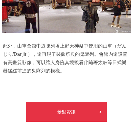
此外，山車會館中還陳列著上野天神祭中使用的山車（だん
じり/Danjiri），還再現了裝飾祭典的鬼隊列。會館內還設置
有高畫質影像，可以讓人身臨其境觀看伴隨著太鼓等日式樂
器緩緩前進的鬼隊列的模樣。
景點資訊