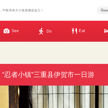
，中部所有大小信息都在这儿！
See
Eat
Do
 ”忍者小镇”三重县伊贺市一日游