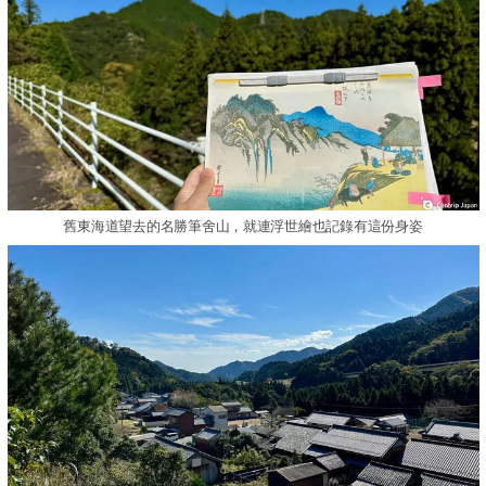
舊東海道望去的名勝筆舍山，就連浮世繪也記錄有這份身姿