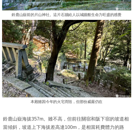
鈴鹿山嶽前的片山神社。這片石牆給人以城牆般生命力旺盛的感覺
本殿雖因今年的火宅而毀，但那份威嚴仍在
鈴鹿山嶽海拔357m。雖不高，但前往關宿和阪下宿的坡道相
當傾斜，坡道上下海拔差高達100m，是相當耗費體力的路