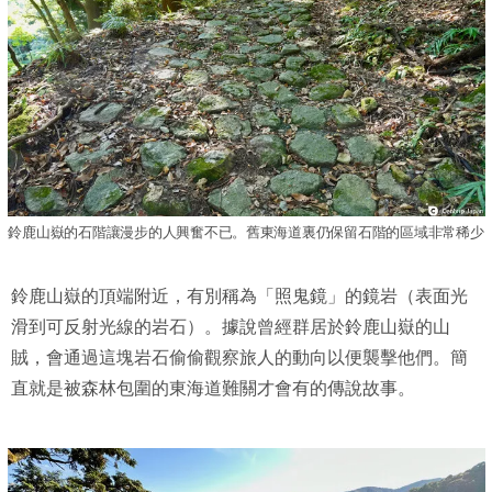
鈴鹿山嶽的石階讓漫步的人興奮不已。舊東海道裏仍保留石階的區域非常稀少
鈴鹿山嶽的頂端附近，有別稱為「照鬼鏡」的鏡岩（表面光
滑到可反射光線的岩石）。據說曾經群居於鈴鹿山嶽的山
賊，會通過這塊岩石偷偷觀察旅人的動向以便襲擊他們。簡
直就是被森林包圍的東海道難關才會有的傳說故事。