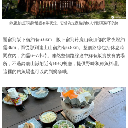
鈴鹿山嶽頂端附近設有常夜燈。它曾為走夜路的旅人們照亮腳下的路
關宿到阪下宿約有6.6km，阪下宿到鈴鹿山嶽頂部的常夜燈約
需3km，而從那到達土山宿約有6.8km。整個路線包括休息時
間在內，約需6~7小時。雖然整個路線途中鮮有販賣飲食的場
所，不過鈴鹿山嶽附近有BBQ餐廳，提供野味和鱒魚料理。
這裡的釣魚場也可以釣到鱒魚哦。