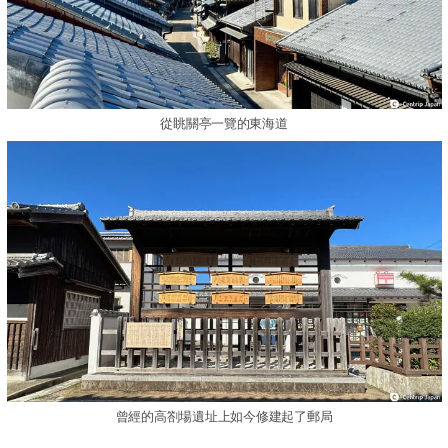
從眺關亭一覽的東海道
曾經的高劄場遺址上如今修建起了郵局