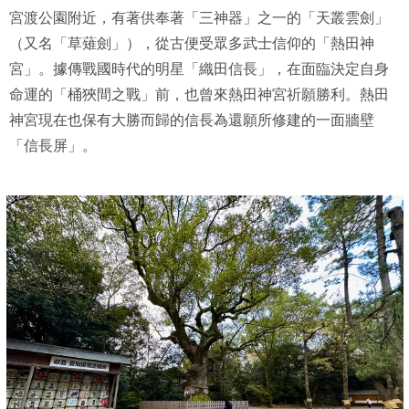
宮渡公園附近，有著供奉著「三神器」之一的「天叢雲劍」
（又名「草薙劍」），從古便受眾多武士信仰的「熱田神
宮」。據傳戰國時代的明星「織田信長」，在面臨決定自身
命運的「桶狹間之戰」前，也曾來熱田神宮祈願勝利。熱田
神宮現在也保有大勝而歸的信長為還願所修建的一面牆壁
「信長屏」。