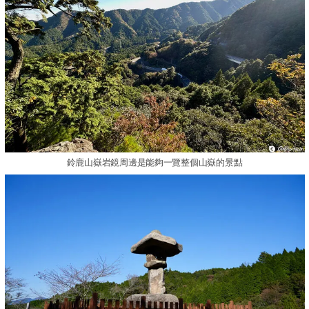
鈴鹿山嶽岩鏡周邊是能夠一覽整個山嶽的景點