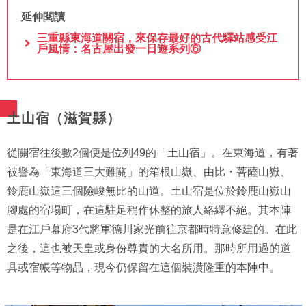
延伸閱讀
三重縣東海道關宿，來保存最好的古代驛站感受江
戶風情：名古屋出發一日遊系列⑥
土山宿（滋賀縣）
從關宿往後數2個便是位列49的「土山宿」。在東海道，有著
被譽為「東海道三大難關」的箱根山嶽、由比・菩薩山嶽、
鈴鹿山嶽這三個險峻無比的山道。土山宿是位於鈴鹿山嶽山
腳處的宿場町，在這駐足稍作休整的旅人絡繹不絕。其本陣
是在江戶幕府3代將軍德川家光前往京都時特意修建的。在此
之後，這也被天皇或身份尊貴的大名所用。那時所用過的道
具或宿帳等物品，現今仍保留在這個裝潢隆重的本陣中。