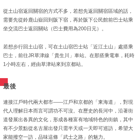
從土山宿返回關宿的方式不多，若想先返回關宿區域的話，
需要先從鈴鹿山嶽回到阪下宿，再於阪下公民館前巴士站乘
坐交流巴士返回關站（巴士費用為200日元）。
若想步行回土山宿，可在土山宿巴士站「近江土山」處搭乘
巴士，前往JR草津線「貴生川」車站。在那搭乘電車，耗時
1小時左右，經由草津站來到京都站。
最後
連接江戶時代兩大都市——江戶和京都的「東海道」，對現
代人理解日本而言可謂功不可沒。在歷史的長河中，沿著街
道發展出各異的文化，形成各種富有地域特色的街鎮，其中
有不少景點從名古屋出發只需半天或一天即可巡訪，希望大
家能撥空一訪，品味這條「武士之路」的魅力。