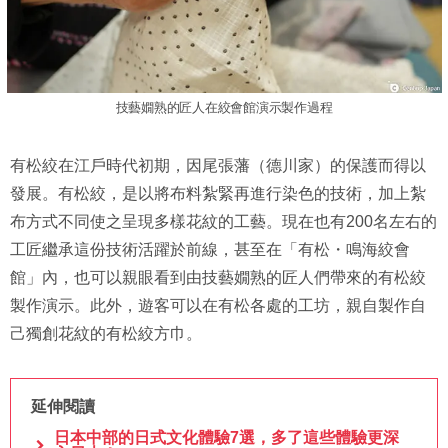
技藝嫺熟的匠人在絞會館演示製作過程
有松絞在江戶時代初期，因尾張藩（德川家）的保護而得以
發展。有松絞，是以將布料紮緊再進行染色的技術，加上紮
布方式不同使之呈現多樣花紋的工藝。現在也有200名左右的
工匠繼承這份技術活躍於前線，甚至在「有松・鳴海絞會
館」內，也可以親眼看到由技藝嫺熟的匠人們帶來的有松絞
製作演示。此外，遊客可以在有松各處的工坊，親自製作自
己獨創花紋的有松絞方巾。
延伸閱讀
日本中部的日式文化體驗7選，多了這些體驗更深