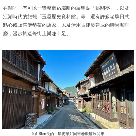
在關宿，有可以一覽整個宿場町的展望點「眺關亭」，以及
江湖時代的旅籠「玉屋歷史資料館」等，還有許多老牌日式
點心或販售伊勢茶的店家，以及活用古建築建成的時尚咖啡
廳，漫步於這條街上樂趣十足。
約1.8km長的古鎮街景如同畫卷般鋪展開來