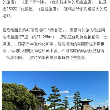
的旅店），1座「脅本陣」（僅次於本陣的高級旅店），以及
近250家「旅籠屋」（普通旅店），號稱當時東海道最大的宿
場町。
宮宿後面是第42個宿場町「桑名宿」。因當時的旅人往返兩
地需坐船行7里（約27~28km），所以這條海路也被稱為「七
里渡」。隨著日本近代化加劇，宮宿周邊的再開發也不斷推
進，宿場町相關文物也所剩不多。不過當時的碼頭現整修為
「宮渡公園」，當時的常夜燈與報時鐘也被復原。