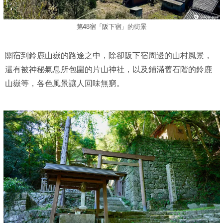
第48宿「阪下宿」的街景
關宿到鈴鹿山嶽的路途之中，除卻阪下宿周邊的山村風景，
還有被神秘氣息所包圍的片山神社，以及鋪滿舊石階的鈴鹿
山嶽等，各色風景讓人回味無窮。