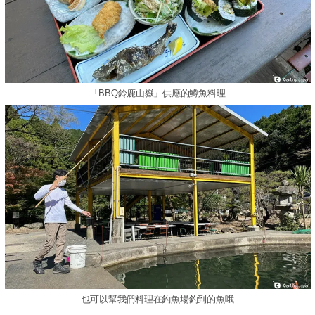
「BBQ鈴鹿山嶽」供應的鱒魚料理
也可以幫我們料理在釣魚場釣到的魚哦