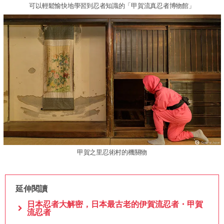
可以輕鬆愉快地學習到忍者知識的「甲賀流真忍者博物館」
甲賀之里忍術村的機關物
延伸閱讀
日本忍者大解密，日本最古老的伊賀流忍者・甲賀
流忍者