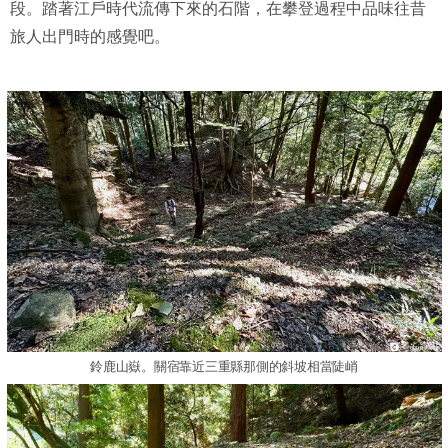
段。踏著江戶時代流傳下來的石階，在攀登過程中品味往昔
旅人出門時的感覺吧。
鈴鹿山嶽。關宿靠近三重縣那側的斜坡相當陡峭