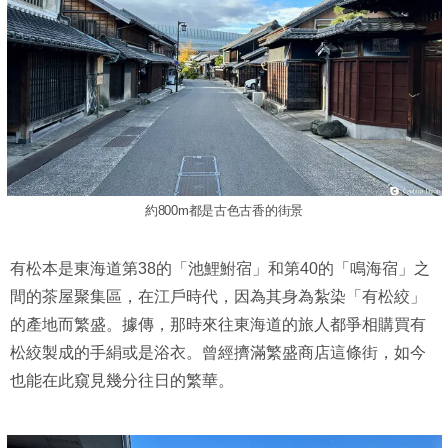
約800m都是古色古香的街景
有松本是東海道第38的「池鯉鮒宿」和第40的「鳴海宿」之
間的茶屋聚集區，在江戶時代，因為其身為紮染「有松絞」
的產地而繁盛。據傳，那時來往東海道的旅人都爭相購買有
松絞製成的手絹或是浴衣。曾經擠滿繁盛商店這條街，如今
也能在此窺見幾分往日的繁華。