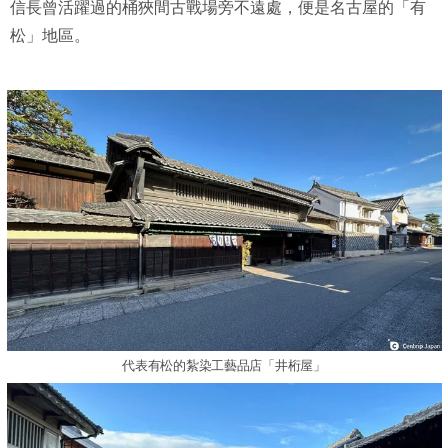
信長曾活躍過的桶狹間古戰場旁不遠處，便是名古屋的「有
松」地區。
代表有松的紮染工藝品店「井桁屋」