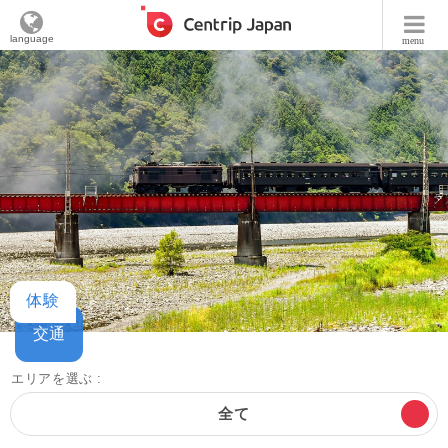
language
menu
体験
交通
エリアを選ぶ :
全て