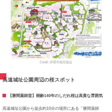
Credit: 伊那市観光協会
高遠城址公園周辺の桜スポット
【勝間薬師堂】樹齢140年のしだれ桜は高貴な雰囲気
高遠城址公園から徒歩約10分の場所にある「勝間薬師