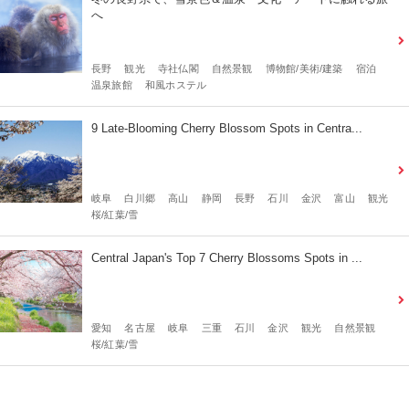
へ
長野
観光
寺社仏閣
自然景観
博物館/美術/建築
宿泊
温泉旅館
和風ホステル
9 Late-Blooming Cherry Blossom Spots in Centra...
岐阜
白川郷
高山
静岡
長野
石川
金沢
富山
観光
桜/紅葉/雪
Central Japan's Top 7 Cherry Blossoms Spots in ...
愛知
名古屋
岐阜
三重
石川
金沢
観光
自然景観
桜/紅葉/雪