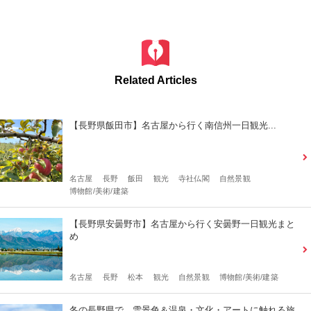
Related Articles
【長野県飯田市】名古屋から行く南信州一日観光...
名古屋
長野
飯田
観光
寺社仏閣
自然景観
博物館/美術/建築
【長野県安曇野市】名古屋から行く安曇野一日観光まと
め
名古屋
長野
松本
観光
自然景観
博物館/美術/建築
冬の長野県で、雪景色＆温泉・文化・アートに触れる旅