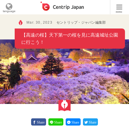
language
menu
Mar. 30, 2023
セントリップ・ジャパン編集部
【高遠の桜】天下第一の桜を見に高遠城址公園
に行こう！
Share
Share
Share
Share