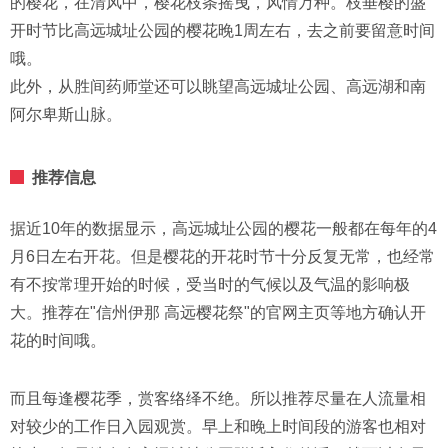
的樱花，在清风中，樱花枝条摇曳，风情万种。枝垂樱的盛
开时节比高远城址公园的樱花晚1周左右，去之前要留意时间
哦。
此外，从胜间药师堂还可以眺望高远城址公园、高远湖和南
阿尔卑斯山脉。
推荐信息
据近10年的数据显示，高远城址公园的樱花一般都在每年的4
月6日左右开花。但是樱花的开花时节十分反复无常，也经常
有不按常理开始的时候，受当时的气候以及气温的影响极
大。推荐在"信州伊那 高远樱花祭"的官网主页等地方确认开
花的时间哦。
而且每逢樱花季，赏客络绎不绝。所以推荐尽量在人流量相
对较少的工作日入园观赏。早上和晚上时间段的游客也相对