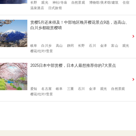
长野
观光
神社/寺庙
自然景观
博物馆/美术馆/建筑
住宿
温泉酒店
日式旅馆
赏樱5月还来得及！中部地区晚开樱花景点9选，连高山、
白川乡都能赏樱唷
岐阜
白川乡
高山
静冈
长野
石川
金泽
富山
观光
樱花/红叶/雪景
2025日本中部赏樱，日本人最想推荐你的7大景点
爱知
名古屋
岐阜
三重
石川
金泽
观光
自然景观
樱花/红叶/雪景