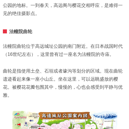
公园的地标。一到春天，高远阁与樱花交相呼应，是难得一
见的绝佳摄影点。
法幢院曲轮
法幢院曲轮位于高远城址公园的南门附近。在日本战国时代
（16世纪左右），这里曾有过一座名为法幢院的寺庙。
曲轮是指使用土垒、石垣或者壕沟等划分的区域。现在曲轮
遗迹看起来像一座小山丘。坐在这里，可以远眺盛放的樱
花。被樱花花瓣包围其中，慢慢的，心也会感受到平静与优
雅。