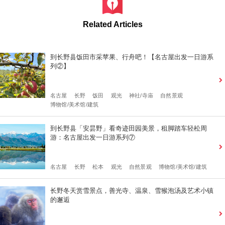
Related Articles
到长野县饭田市采苹果、行舟吧！【名古屋出发一日游系
列②】
名古屋
长野
饭田
观光
神社/寺庙
自然景观
博物馆/美术馆/建筑
到长野县「安昙野」看奇迹田园美景，租脚踏车轻松周
游：名古屋出发一日游系列⑦
名古屋
长野
松本
观光
自然景观
博物馆/美术馆/建筑
长野冬天赏雪景点，善光寺、温泉、雪猴泡汤及艺术小镇
的邂逅