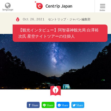
language
menu
Oct. 26, 2021
セントリップ・ジャパン編集部
【観光インタビュー】阿智昼神観光局 白澤裕
次氏 星空ナイトツアーの仕掛人
Share
Share
Share
Share