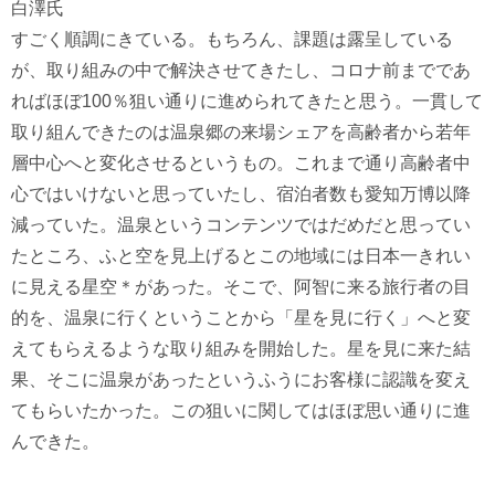
白澤氏
すごく順調にきている。もちろん、課題は露呈している
が、取り組みの中で解決させてきたし、コロナ前までであ
ればほぼ100％狙い通りに進められてきたと思う。一貫して
取り組んできたのは温泉郷の来場シェアを高齢者から若年
層中心へと変化させるというもの。これまで通り高齢者中
心ではいけないと思っていたし、宿泊者数も愛知万博以降
減っていた。温泉というコンテンツではだめだと思ってい
たところ、ふと空を見上げるとこの地域には日本一きれい
に見える星空＊があった。そこで、阿智に来る旅行者の目
的を、温泉に行くということから「星を見に行く」へと変
えてもらえるような取り組みを開始した。星を見に来た結
果、そこに温泉があったというふうにお客様に認識を変え
てもらいたかった。この狙いに関してはほぼ思い通りに進
んできた。