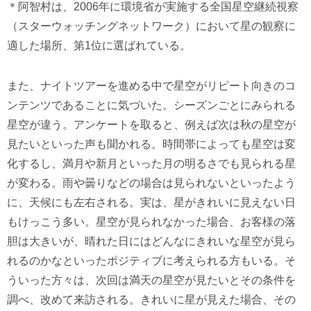
＊阿智村は、2006年に環境省が実施する全国星空継続視察
（スターウォッチングネットワーク）において星の観察に
適した場所、第1位に選ばれている。
また、ナイトツアーを進める中で星空がリピート向きのコ
ンテンツであることに気づいた。シーズンごとにみられる
星空が違う。アンケートを取ると、例えば次は秋の星空が
見たいといった声も聞かれる。時間帯によっても星空は変
化するし、満月や新月といった月の明るさでも見られる星
が変わる。雨や曇りなどの場合は見られないといったよう
に、天候にも左右される。実は、星がきれいに見えない日
もけっこう多い。星空が見られなかった場合、お客様の落
胆は大きいが、晴れた日にはどんなにきれいな星空が見ら
れるのかなといったポジティブに考えられる方もいる。そ
ういった方々は、次回は満天の星空が見たいとその条件を
調べ、改めて来訪される。きれいに星が見えた場合、その