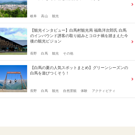
岐阜
高山
観光
【観光インタビュー】白馬村観光局 福島洋次郎氏 白馬
のインバウンド誘客の取り組みとコロナ禍を踏まえた今
後の観光ビジョン
長野
白馬
観光
その他
【白馬の夏の人気スポットまとめ】グリーンシーズンの
白馬を遊びつくそう！
長野
白馬
観光
自然景観
体験
アクティビティ