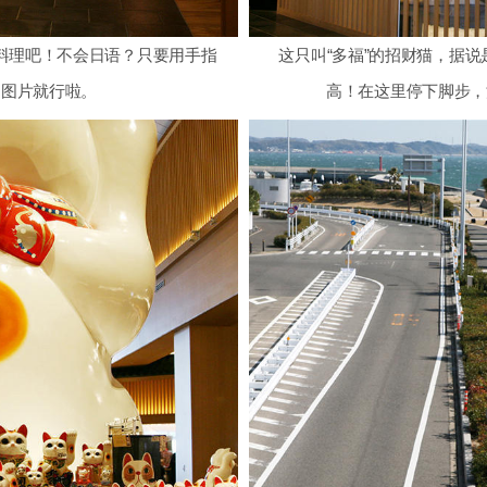
料理吧！不会日语？只要用手指
这只叫“多福”的招财猫，据说
的图片就行啦。
高！在这里停下脚步，