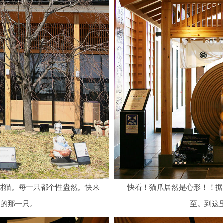
财猫。每一只都个性盎然。快来
快看！猫爪居然是心形！！据
仪的那一只。
至。到这