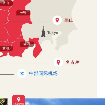
富山
长野
高山
静冈
爱知
名古屋
中部国际机场