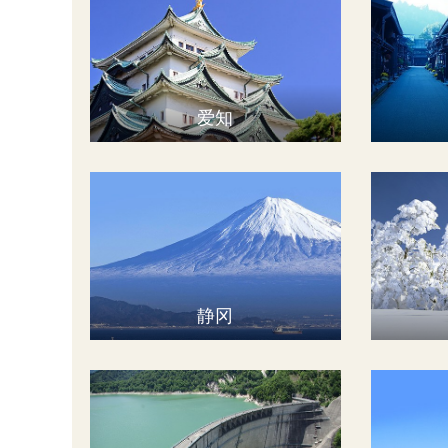
爱知
静冈