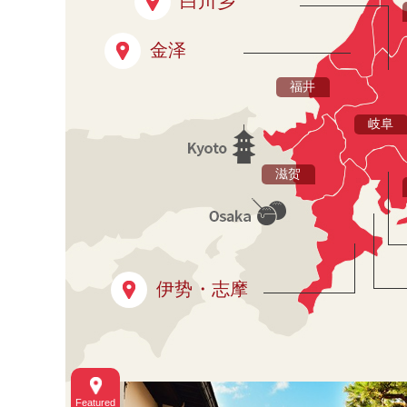
白川乡
金泽
福井
岐阜
滋贺
伊势・志摩