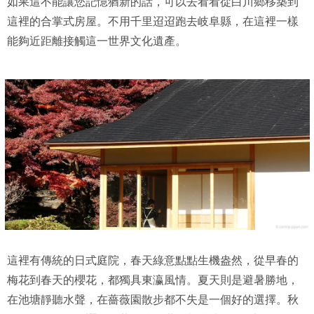
如果這不能讓您記憶猶新的話，可以去看看從白川鄉移築到
這裡的合掌式房屋。不用千里迢迢跑去岐阜縣，在這裡一樣
能夠近距離接觸這一世界文化遺產。
這裡有傳統的日式庭院，春天綠意點點生機盎然，從早春的
梅花到春天的櫻花，都獨具東瀛風情。夏天則是避暑勝地，
在池塘靜聽水聲，在薔薇園散步都不失是一個好的選擇。秋