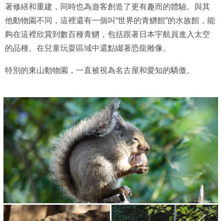
著修繕和重建，同時也為遊客創造了更有趣而的體驗。與其
他動物園不同，這裡還有一個叫“世界的青鱂館”的水族館，能
夠在這裡欣賞到數百種青鱂，包括跟著日本宇航員進入太空
的品種。在兒童玩耍區域中還點綴著恐龍雕像。
特別的東山動物園，一直被視為名古屋和愛知的驕傲。