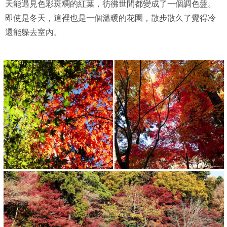
天能遇見色彩斑斕的紅葉，彷彿世間都變成了一個調色盤。
即使是冬天，這裡也是一個溫暖的花園，散步散久了覺得冷
還能躲去室內。