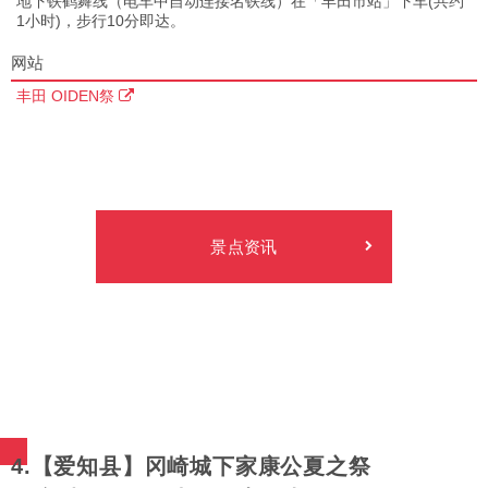
地下铁鹤舞线（电车中自动连接名铁线）在「丰田市站」下车(共约
1小时)，步行10分即达。
网站
丰田 OIDEN祭
景点资讯
4.【爱知县】冈崎城下家康公夏之祭