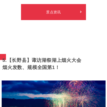
景点资讯
5.【长野县】诹访湖祭湖上烟火大会
烟火发数、规模全国第1！