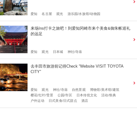
爱知
名古屋
观光
游乐园/水族馆/动物园
来场Ins打卡之旅吧！到爱知冈崎市来个美食&御朱帐巡礼
的远足
爱知
观光
日本城
神社/寺庙
去丰田市旅游前记得Check “Website VISIT TOYOTA
CITY”
爱知
观光
神社/寺庙
自然景观
博物馆/美术馆/建筑
樱花/红叶/雪景
公园/市区
日本传统文化
活动/祭典
户外运动
日式美食/日式甜点
酒店