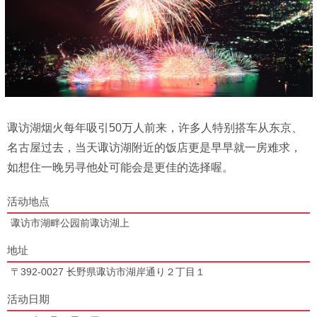
诹访湖烟火每年吸引50万人前来，许多人特别搭车从东京、
名古屋过去，当天诹访湖附近的饭店更是早早就一房难求，
如想住一晚另寻他处可能会是更佳的选择喔。
活动地点
诹访市湖畔公园前诹访湖上
地址
〒392-0027 长野県诹访市湖岸通り２丁目１
活动日期