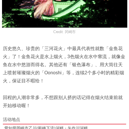
Credit: 冈崎市
历史悠久、珍贵的「三河花火」中最具代表性就数「金鱼花
火」了！金鱼花火是水上烟火，3色烟火在水中窜流，就像金
鱼在水中悠游而得名。其他还有「银色瀑布」、用大筒往天
上喷射璀璨烟火的「Oonoshi」等，连续2个多小时的精彩烟
火，保证目不暇给！
回程的人潮非常多，不想跟别人挤的话记得在烟火结束前就
开始移动喔！
活动地点
愛知県岡崎市乙川(殿橋下流)河畔・矢作川河畔