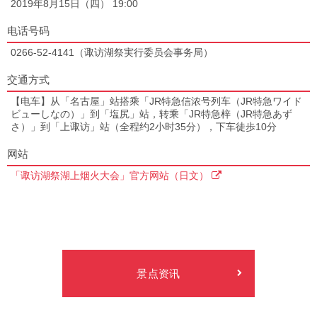
2019年8月15日（四） 19:00
电话号码
0266-52-4141（诹访湖祭実行委员会事务局）
交通方式
【电车】从「名古屋」站搭乘「JR特急信浓号列车（JR特急ワイド
ビューしなの）」到「塩尻」站，转乘「JR特急梓（JR特急あず
さ）」到「上诹访」站（全程约2小时35分），下车徒歩10分
网站
「诹访湖祭湖上烟火大会」官方网站（日文）
景点资讯