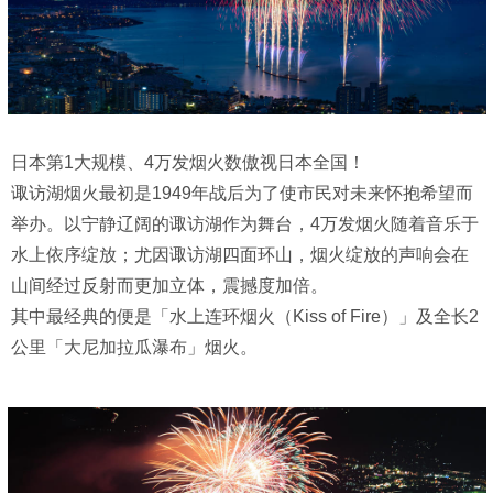
日本第1大规模、4万发烟火数傲视日本全国！
诹访湖烟火最初是1949年战后为了使市民对未来怀抱希望而
举办。以宁静辽阔的诹访湖作为舞台，4万发烟火随着音乐于
水上依序绽放；尤因诹访湖四面环山，烟火绽放的声响会在
山间经过反射而更加立体，震撼度加倍。
其中最经典的便是「水上连环烟火（Kiss of Fire）」及全长2
公里「大尼加拉瓜瀑布」烟火。