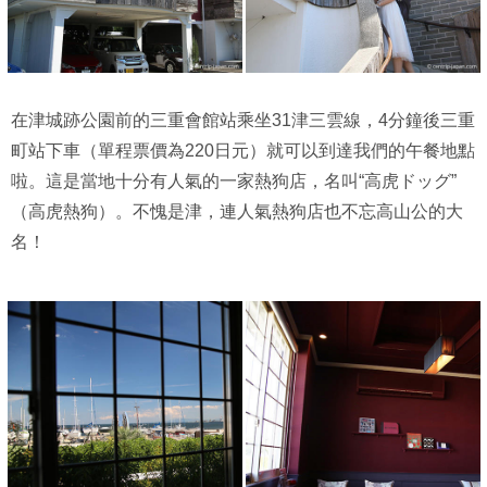
在津城跡公園前的三重會館站乘坐31津三雲線，4分鐘後三重
町站下車（單程票價為220日元）就可以到達我們的午餐地點
啦。這是當地十分有人氣的一家熱狗店，名叫“高虎ドッグ”
（高虎熱狗）。不愧是津，連人氣熱狗店也不忘高山公的大
名！