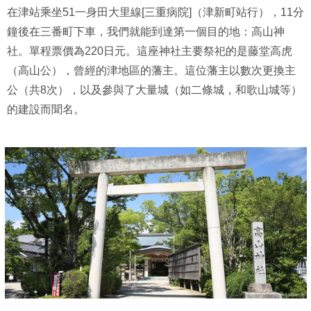
在津站乘坐51一身田大里線[三重病院]（津新町站行），11分
鐘後在三番町下車，我們就能到達第一個目的地：高山神
社。單程票價為220日元。這座神社主要祭祀的是藤堂高虎
（高山公），曾經的津地區的藩主。這位藩主以數次更換主
公（共8次），以及參與了大量城（如二條城，和歌山城等）
的建設而聞名。