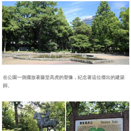
在公園一側擺放著藤堂高虎的塑像，紀念著這位傑出的建築
師。