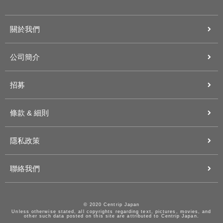
關於我們
公司簡介
招募
條款 & 細則
隱私政策
聯絡我們
© 2020 Centrip Japan
Unless otherwise stated, all copyrights regarding text, pictures, movies, and
other such data posted on this site are attributed to Centrip Japan.