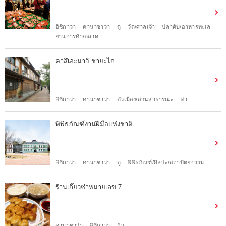
อิชิกาว่า
คานาซาว่า
ดู
วัด/ศาลเจ้า
ปลาดิบ/อาหารทะเล
ย่านการค้า/ตลาด
คาสึเอะมาจิ ชายะไก
อิชิกาว่า
คานาซาว่า
ตัวเมือง/สวนสาธารณะ
ทำ
พิพิธภัณฑ์งานฝีมือแห่งชาติ
อิชิกาว่า
คานาซาว่า
ดู
พิพิธภัณฑ์/ศิลปะ/สถาปัตยกรรม
ร้านเกี๊ยวซ่าหมายเลข 7
คานาซาว่า
อิชิกาว่า
กิน