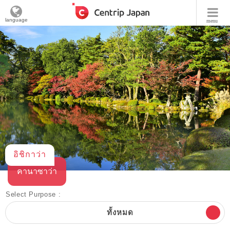
language
menu
อิชิกาว่า
คานาซาว่า
Select Purpose :
ทั้งหมด