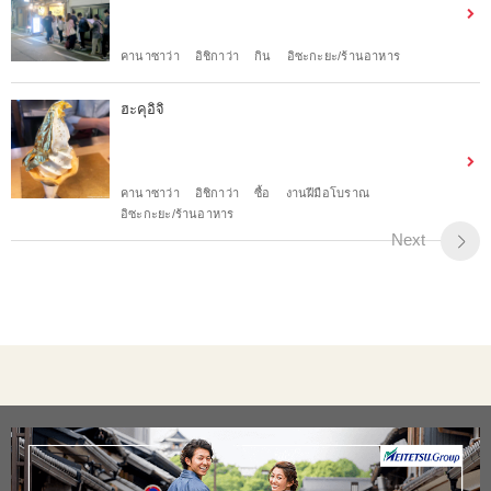
คานาซาว่า
อิชิกาว่า
กิน
อิซะกะยะ/ร้านอาหาร
ฮะคุอิจิ
คานาซาว่า
อิชิกาว่า
ซื้อ
งานฝีมือโบราณ
อิซะกะยะ/ร้านอาหาร
Next