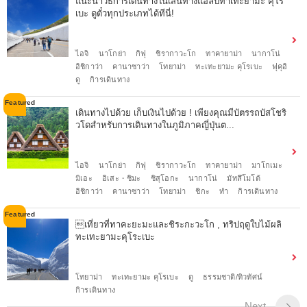
แนะนำวิธีการเดินทางในเส้นทางแอลป์ทาเทะยามะ คุโร
เบะ ดูตั๋วทุกประเภทได้ทีนี่!
ไอจิ
นาโกย่า
กิฟุ
ชิรากาวะโก
ทาคายาม่า
นากาโน่
อิชิกาว่า
คานาซาว่า
โทยาม่า
ทะเทะยามะ คุโรเบะ
ฟุคุอิ
ดู
กิารเดินทาง
เดินทางไปด้วย เก็บเงินไปด้วย ! เพียงคุณมีบัตรรถบัสโชริ
วโดสำหรับการเดินทางในภูมิภาคญี่ปุ่นต...
ไอจิ
นาโกย่า
กิฟุ
ชิรากาวะโก
ทาคายาม่า
มาโกเมะ
มิเอะ
อิเสะ・ชิมะ
ชิสุโอกะ
นากาโน่
มัทสึโมโต้
อิชิกาว่า
คานาซาว่า
โทยาม่า
ชิกะ
ทำ
กิารเดินทาง
เที่ยวที่ทาคะยะมะและชิระกะวะโก , ทริปฤดูใบไม้ผลิ
ทะเทะยามะคุโระเบะ
โทยาม่า
ทะเทะยามะ คุโรเบะ
ดู
ธรรมชาติ/ทิวทัศน์
กิารเดินทาง
Next