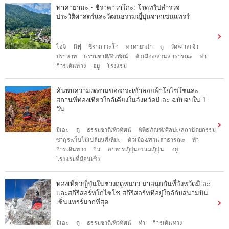
ทาคายามะ・ชิราคาวาโกะ: โรดทริปสำรวจ
ประวัติศาสตร์และวัฒนธรรมญี่ปุ่นจากเซนแทรร์
ไอจิ
กิฟุ
ชิรากาวะโก
ทาคายาม่า
ดู
วัด/ศาลเจ้า
ปราสาท
ธรรมชาติ/ทิวทัศน์
ตัวเมือง/สวนสาธารณะ
ทำ
กิารเดินทาง
อยู่
โรงแรม
ค้นพบความงดงามของกระเช้าลอยฟ้าโกไซโชและ
สถานที่ท่องเที่ยวใกล้เคียงในจังหวัดมิเอะ ฉบับจบใน 1
วัน
มิเอะ
ดู
ธรรมชาติ/ทิวทัศน์
พิพิธภัณฑ์/ศิลปะ/สถาปัตยกรรม
ซากุระ/ใบไม้เปลี่ยนสี/หิมะ
ตัวเมือง/สวนสาธารณะ
ทำ
กิารเดินทาง
กิน
อาหารญี่ปุ่น/ขนมญี่ปุ่น
อยู่
โรงแรมที่มีอนเซ็ง
ท่องเที่ยวญี่ปุ่นในช่วงฤดูหนาว มาสนุกกันที่จังหวัดมิเอะ
และสกีรีสอร์ทโกไซโช สกีรีสอร์ทที่อยู่ใกล้กับสนามบิน
เซ็นแทรร์มากที่สุด
มิเอะ
ดู
ธรรมชาติ/ทิวทัศน์
ทำ
กิารเดินทาง