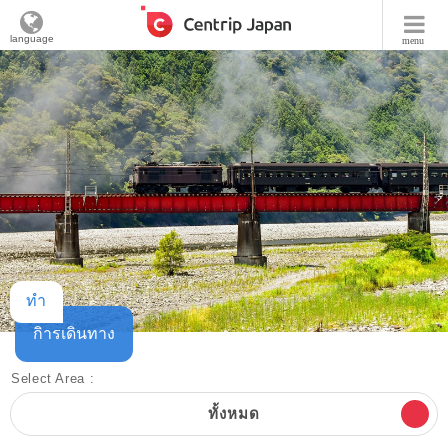
language
menu
ทำ
กิารเดินทาง
Select Area :
ทั้งหมด