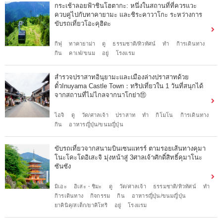
กระเช้าลอยฟ้าชินโฮตากะ: หนึ่งในสถานที่ที่ควรแวะ
ควบคู่ไปกับทาคายามะ และชิระคาวาโกะ ระหว่างการ
ขับรถเที่ยวโอะคุฮิดะ
กิฟุ
ทาคายาม่า
ดู
ธรรมชาติ/ทิวทัศน์
ทำ
กิารเดินทาง
กิน
คาเฟ่/ขนม
อยู่
โรงแรม
สำรวจปราสาทอินุยามะและเมืองล่างปราสาทด้วย
ตั๋วInuyama Castle Town：ทริปเที่ยวใน 1 วันที่สนุกได้
จากสถานที่ไม่ไกลจากนาโกย่า⑪
ไอจิ
ดู
วัด/ศาลเจ้า
ปราสาท
ทำ
กิโมโน
กิารเดินทาง
กิน
อาหารญี่ปุ่น/ขนมญี่ปุ่น
ขับรถเที่ยวจากสนามบินเซนแทรร์ ตามรอยเส้นทางคุมา
โนะโคะโดอิเสะจิ มุ่งหน้าสู่ 3ศาลเจ้าศักดิ์สิทธิ์คุมาโนะ
ซันซัง
มิเอะ
อิเสะ・ชิมะ
ดู
วัด/ศาลเจ้า
ธรรมชาติ/ทิวทัศน์
ทำ
กิารเดินทาง
กิจกรรม
กิน
อาหารญี่ปุ่น/ขนมญี่ปุ่น
ยาคินิคุ/สเต็ก/ยาคิโทริ
อยู่
โรงแรม