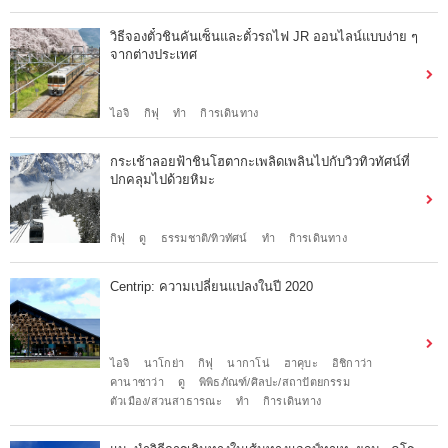
วิธีจองตั๋วชินคันเซ็นและตั๋วรถไฟ JR ออนไลน์แบบง่าย ๆ
จากต่างประเทศ
ไอจิ
กิฟุ
ทำ
กิารเดินทาง
กระเช้าลอยฟ้าชินโฮตากะเพลิดเพลินไปกับวิวทิวทัศน์ที่
ปกคลุมไปด้วยหิมะ
กิฟุ
ดู
ธรรมชาติ/ทิวทัศน์
ทำ
กิารเดินทาง
Centrip: ความเปลี่ยนแปลงในปี 2020
ไอจิ
นาโกย่า
กิฟุ
นากาโน่
ฮาคุบะ
อิชิกาว่า
คานาซาว่า
ดู
พิพิธภัณฑ์/ศิลปะ/สถาปัตยกรรม
ตัวเมือง/สวนสาธารณะ
ทำ
กิารเดินทาง