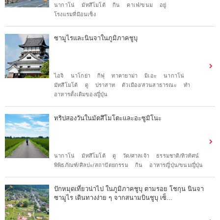
นากาโน่
มัทสึโมโต้
กิน
คาเฟ่/ขนม
อยู่
โรงแรมที่มีอนเซ็ง
ซามูไรและนินจาในภูมิภาคชูบุ
ไอจิ
นาโกย่า
กิฟุ
ทาคายาม่า
มิเอะ
นากาโน่
มัทสึโมโต้
ดู
ปราสาท
ตัวเมือง/สวนสาธารณะ
ทำ
อาหารดั้งเดิมของญี่ปุ่น
ทริปสองวันในมัตสึโมโตะและอะซูมิโนะ
นากาโน่
มัทสึโมโต้
ดู
วัด/ศาลเจ้า
ธรรมชาติ/ทิวทัศน์
พิพิธภัณฑ์/ศิลปะ/สถาปัตยกรรม
กิน
อาหารญี่ปุ่น/ขนมญี่ปุ่น
ปักหมุดเที่ยวน่าไป ในภูมิภาคชูบุ ตามรอย โชกุน นินจา
ซามูไร เดินทางง่าย ๆ จากสนามบินชูบุ เซ็...