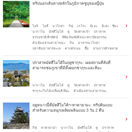
ทริปนอกเส้นทางหลักในภูมิภาคชูบุของญี่ปุ่น
ไอจิ
โอสึ
นาโกย่า
กิฟุ
เกโระ
มิเอะ
อิเสะ・ชิมะ
นากาโน่
มัทสึโมโต้
ดู
วัด/ศาลเจ้า
ปราสาท
ธรรมชาติ/ทิวทัศน์
พิพิธภัณฑ์/ศิลปะ/สถาปัตยกรรม
ตัวเมือง/สวนสาธารณะ
กิน
อาหารนาโกย่า
ปลาดิบ/อาหารทะเล
คาเฟ่/ขนม
ซื้อ
ย่านการค้า/ตลาด
ปราสาทมัตสึโมโต้ในฤดูซากุระ: เผยสถานที่ลับที่
สามารถชมภูเขาที่มีทั้งดอกซากุระและหิมะ
นากาโน่
มัทสึโมโต้
ดู
วัด/ศาลเจ้า
ปราสาท
ซากุระ/ใบไม้เปลี่ยนสี/หิมะ
ตัวเมือง/สวนสาธารณะ
ฤดูหนาวนี้ที่มัตสึโมโต้〜ทาคายามะ: ทริปต้นแบบ
สำหรับความสนุกเพลิดเพลินแบบ 3 วัน 2 คืน
กิฟุ
ทาคายาม่า
นากาโน่
มัทสึโมโต้
ดู
ปราสาท