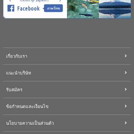
เกี่ยวกับเรา
แนะนำบริษัท
รับสมัคร
ข้อกำหนดและเงื่อนไข
นโยบายความเป็นส่วนตัว