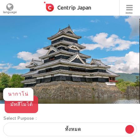
language
menu
นากาโน่
มัทสึโมโต้
Select Purpose :
ทั้งหมด