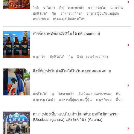
ไอจิ
นาโกย่า
กิฟุ
ทาคายาม่า
นากาเซ็นโด
นากาโน่
มัทสึโมโต้
กิน
อาหารนาโกย่า
อาหารญี่ปุ่น/ขนมญี่ปุ่น
คาเฟ่/ขนม
ยาคินิคุ/สเต็ก/ยาคิโทริ
เบียร์คราฟท์ของมัตสึโมโต้ (Matsumoto)
นากาโน่
มัทสึโมโต้
กิน
อิซะกะยะ/ร้านอาหาร
สิ่งที่ต้องทำในมัตสึโมโต้ในวันหยุดสุดผ่อนคลาย
มัทสึโมโต้
ดู
วัด/ศาลเจ้า
ตัวเมือง/สวนสาธารณะ
กิน
อาหารนาโกย่า
อาหารญี่ปุ่น/ขนมญี่ปุ่น
คาเฟ่/ขนม
อื่น ๆ
ตารางท่องเที่ยวแบบไปเช้าเย็นกลับ: อุทสึคุชิกาฮาระ
(Utsukushigahara) และอะซามะ (Asama)