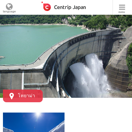
language
menu
โทยาม่า