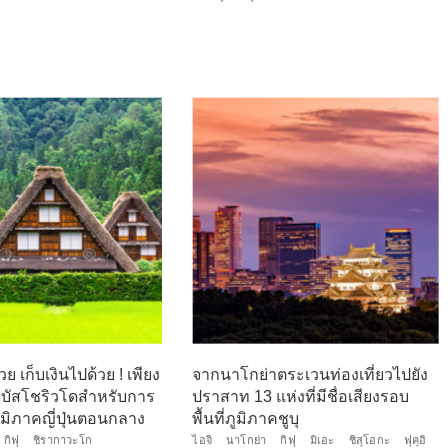
ย เก็บเงินไปด้วย ! เพียง
จากนาโกย่าตระเวนท่องเที่ยวไปยัง
ถบัสโชริวโดสำหรับการ
ปราสาท 13 แห่งที่มีชื่อเสียงรอบ
มิภาคญี่ปุ่นตอนกลาง
พื้นที่ภูมิภาคชูบุ
กิฟุ
ชิรากาวะโก
ไอจิ
นาโกย่า
กิฟุ
มิเอะ
ชิสุโอกะ
ฟุคุอิ