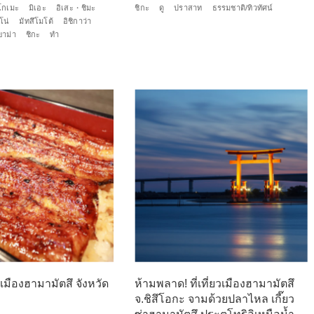
โกเมะ
มิเอะ
อิเสะ・ชิมะ
ชิกะ
ดู
ปราสาท
ธรรมชาติ/ทิวทัศน์
โน่
มัทสึโมโต้
อิชิกาว่า
ยาม่า
ชิกะ
ทำ
นเมืองฮามามัตสึ จังหวัด
ห้ามพลาด! ที่เที่ยวเมืองฮามามัตสึ
จ.ชิสึโอกะ จามด้วยปลาไหล เกี๊ยว