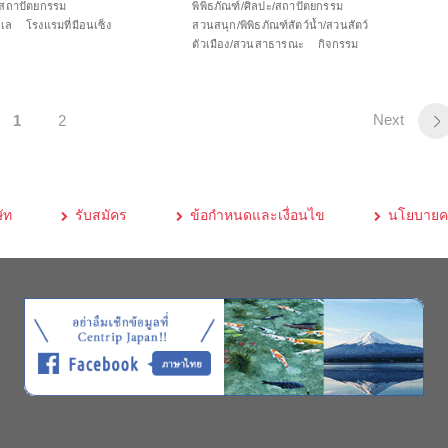
ะ/สถาปัตยกรรม
พิพิธภัณฑ์/ศิลปะ/สถาปัตยกรรม
เล
โรงแรมที่มีอนเซ็ง
สวนสนุก/พิพิธภัณฑ์สัตว์น้ำ/สวนสัตว์
ด
ตัวเมือง/สวนสาธารณะ
กิจกรรม
Next
1
2
ัท
รับสมัคร
ข้อกำหนดและเงื่อนไข
นโยบายคว