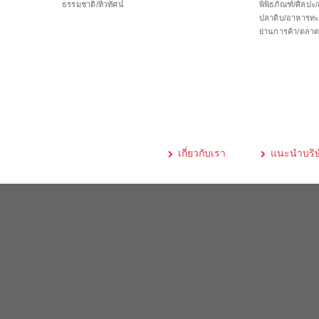
ธรรมชาติ/ทิวทัศน์
พิพิธภัณฑ์/ศิลป
ปลาดิบ/อาหารทะ
ย่านการค้า/ตลา
เกี่ยวกับเรา
แนะนำบริษ