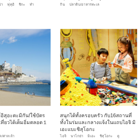
่า
ฟุคุอิ
ชิกะ
ทำ
กิน
ปลาดิบ/อาหารทะเล
อิสุอะตะมิกัน!ใช้บัตร
สนุกได้ทั้งครอบครัว กับ16สถานที่
ที่ยวได้เต็มอิ่มตลอด１
ทั้งในร่มและกลางแจ้งในแถบไอจิ มิ
เอะแบะชิสุโอกะ
ัด/ศาลเจ้า
ไอจิ
นาโกย่า
มิเอะ
ชิสุโอกะ
ดู