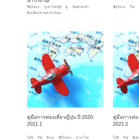
นาโกย่า⑧
ชิสุโอกะ
ภูเขาไฟฟูจิ
ดู
วัด/ศาลเจ้า
ชิสุโอกะ
กิน
ตัวเมือง/สวนสาธารณะ
คู่มือการท่องเที่ยวญี่ปุ่น ปี 2020-
คู่มือการท่อง
2021 1
2021 2
ไอจิ
กิฟุ
มิเอะ
ชิสุโอกะ
นากาโน่
ไอจิ
กิฟุ
มิเอ