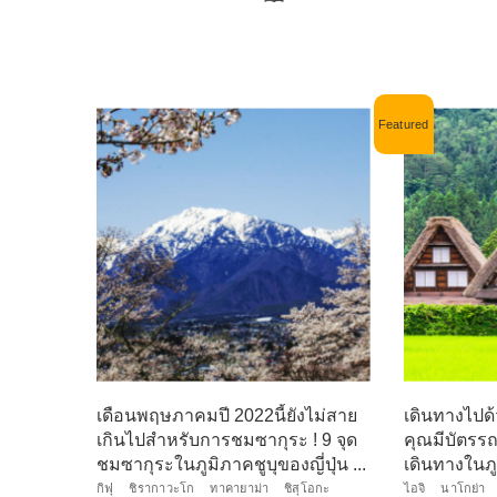
เดือนพฤษภาคมปี 2022นี้ยังไม่สาย
เดินทางไปด้ว
เกินไปสำหรับการชมซากุระ ! 9 จุด
คุณมีบัตรร
ชมซากุระในภูมิภาคชูบุของญี่ปุ่น ...
เดินทางในภู
กิฟุ
ชิรากาวะโก
ทาคายาม่า
ชิสุโอกะ
ไอจิ
นาโกย่า