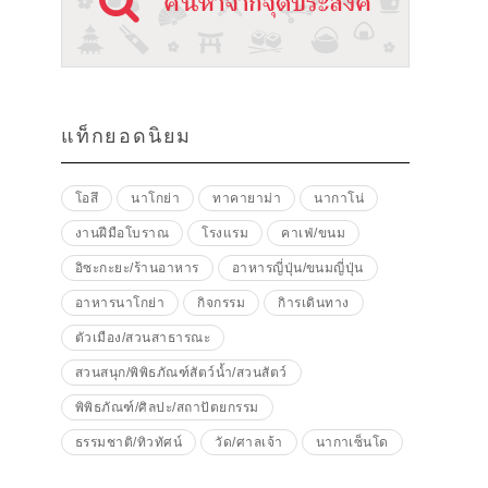
แท็กยอดนิยม
โอสึ
นาโกย่า
ทาคายาม่า
นากาโน่
งานฝีมือโบราณ
โรงแรม
คาเฟ่/ขนม
อิซะกะยะ/ร้านอาหาร
อาหารญี่ปุ่น/ขนมญี่ปุ่น
อาหารนาโกย่า
กิจกรรม
กิารเดินทาง
ตัวเมือง/สวนสาธารณะ
สวนสนุก/พิพิธภัณฑ์สัตว์น้ำ/สวนสัตว์
พิพิธภัณฑ์/ศิลปะ/สถาปัตยกรรม
ธรรมชาติ/ทิวทัศน์
วัด/ศาลเจ้า
นากาเซ็นโด