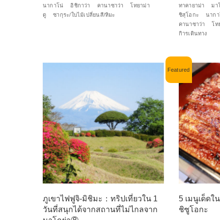
นากาโน่
อิชิกาว่า
คานาซาว่า
โทยาม่า
ทาคายาม่า
มา
ดู
ซากุระ/ใบไม้เปลี่ยนสี/หิมะ
ชิสุโอกะ
นากา
คานาซาว่า
โท
กิารเดินทาง
ภูเขาไฟฟูจิ-มิชิมะ：ทริปเที่ยวใน 1
5 เมนูเด็ดใ
วันที่สนุกได้จากสถานที่ไม่ไกลจาก
ชิซูโอกะ