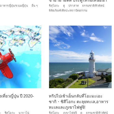
ซ่าฮามามัตสึ ประตูโทริอิเหนือน้ำ
อาหารญี่ปุ่น/ขนมญี่ปุ่น
อื่น ๆ
ชิสุโอกะ
ดู
ปราสาท
ธรรมชาติ/ทิวทัศน์
พิพิธภัณฑ์/ศิลปะ/สถาปัตยกรรม
เที่ยวญี่ปุ่น ปี 2020-
ทริปไปเช้าเย็นกลับที่โอะมะเอะ
ซากิ・ชิสึโอกะ ตะลุยทะเล,อาหาร
ทะเลและภูเขาไฟฟูจิ!
ะ
ชิสุโอกะ
นากาโน่
ชิสุโอกะ
ภูเขาไฟฟูจิ
ดู
ธรรมชาติ/ทิวทัศน์