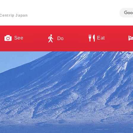
ี่ Centrip Japan
See
Eat
Do