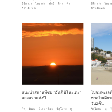
อิชิกาว่า
โทยาม่า
ฟุคุอิ
ชิกะ
ทำ
อิชิกาว่า
โทยาม
กิารเดินทาง
กิารเดินทาง
แนะนำสถานที่ชม "ฮัทสึ ฮิโนะเดะ"
ไปชมทะเลที่
แสงแรกแห่งปี
พาสใบเดียวเ
วัน2คืน
กิฟุ
มิเอะ
อิเสะ・ชิมะ
ชิสุโอกะ
ดู
ชิสุโอกะ
ดู
ว