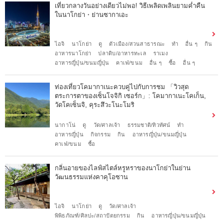
เที่ยวกลางวันอย่างเดียวไม่พอ! วิธีเพลิดเพลินยามค่ำคืน
ในนาโกย่า・ย่านซากาเอะ
ไอจิ
นาโกย่า
ดู
ตัวเมือง/สวนสาธารณะ
ทำ
อื่น ๆ
กิน
อาหารนาโกย่า
ปลาดิบ/อาหารทะเล
ราเมง
อาหารญี่ปุ่น/ขนมญี่ปุ่น
คาเฟ่/ขนม
อื่น ๆ
ซื้อ
อื่น ๆ
ท่องเที่ยวโคมากาเนะควบคู่ไปกับการชม 「วิวสุด
ตระการตาของเซ็นโจจิกิ เซอร์ก」: โคมากาเนะโคเก็น,
วัดโคเซ็นจิ, คุระสึวะโนะโมริ
นากาโน่
ดู
วัด/ศาลเจ้า
ธรรมชาติ/ทิวทัศน์
ทำ
อาหารญี่ปุ่น
กิจกรรม
กิน
อาหารญี่ปุ่น/ขนมญี่ปุ่น
คาเฟ่/ขนม
ซื้อ
กลิ่นอายของไลฟ์สไตล์หรูหราของนาโกย่าในย่าน
วัฒนธรรมแห่งคาคุโอซาน
ไอจิ
นาโกย่า
ดู
วัด/ศาลเจ้า
พิพิธภัณฑ์/ศิลปะ/สถาปัตยกรรม
กิน
อาหารญี่ปุ่น/ขนมญี่ปุ่น