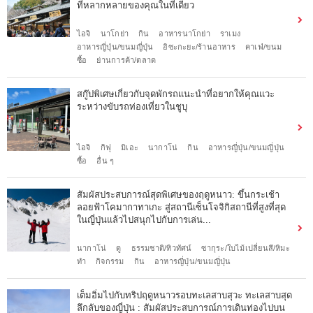
ที่หลากหลายของคุณในที่เดียว
ไอจิ
นาโกย่า
กิน
อาหารนาโกย่า
ราเมง
อาหารญี่ปุ่น/ขนมญี่ปุ่น
อิซะกะยะ/ร้านอาหาร
คาเฟ่/ขนม
ซื้อ
ย่านการค้า/ตลาด
สกู๊ปพิเศษเกี่ยวกับจุดพักรถแนะนำที่อยากให้คุณแวะ
ระหว่างขับรถท่องเที่ยวในชูบุ
ไอจิ
กิฟุ
มิเอะ
นากาโน่
กิน
อาหารญี่ปุ่น/ขนมญี่ปุ่น
ซื้อ
อื่น ๆ
สัมผัสประสบการณ์สุดพิเศษของฤดูหนาว: ขึ้นกระเช้า
ลอยฟ้าโคมากาทาเกะ สู่สถานีเซ็นโจจิกิสถานีที่สูงที่สุด
ในญี่ปุ่นแล้วไปสนุกไปกับการเล่น...
นากาโน่
ดู
ธรรมชาติ/ทิวทัศน์
ซากุระ/ใบไม้เปลี่ยนสี/หิมะ
ทำ
กิจกรรม
กิน
อาหารญี่ปุ่น/ขนมญี่ปุ่น
เต็มอิ่มไปกับทริปฤดูหนาวรอบทะเลสาบสุวะ ทะเลสาบสุด
ลึกลับของญี่ปุ่น : สัมผัสประสบการณ์การเดินท่องไปบน