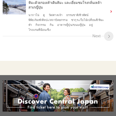
หิมะด้วยรองเท้าเดินหิมะ และเยี่ยมชมโรงกลั่นเหล้า
สาเกญี่ปุ่น
นากาโน่
ดู
วัด/ศาลเจ้า
ธรรมชาติ/ทิวทัศน์
พิพิธภัณฑ์/ศิลปะ/สถาปัตยกรรม
ซากุระ/ใบไม้เปลี่ยนสี/หิมะ
ทำ
กิจกรรม
กิน
อาหารญี่ปุ่น/ขนมญี่ปุ่น
อยู่
โรงแรมที่มีอนเซ็ง
Next