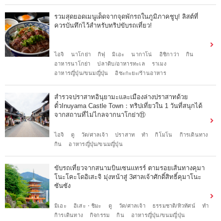
รวมสุดยอดเมนูเด็ดจากจุดพักรถในภูมิภาคชูบุ! ลิสต์ที่
ควรบันทึกไว้สำหรับทริปขับรถเที่ยว!
ไอจิ
นาโกย่า
กิฟุ
มิเอะ
นากาโน่
อิชิกาว่า
กิน
อาหารนาโกย่า
ปลาดิบ/อาหารทะเล
ราเมง
อาหารญี่ปุ่น/ขนมญี่ปุ่น
อิซะกะยะ/ร้านอาหาร
สำรวจปราสาทอินุยามะและเมืองล่างปราสาทด้วย
ตั๋วInuyama Castle Town：ทริปเที่ยวใน 1 วันที่สนุกได้
จากสถานที่ไม่ไกลจากนาโกย่า⑪
ไอจิ
ดู
วัด/ศาลเจ้า
ปราสาท
ทำ
กิโมโน
กิารเดินทาง
กิน
อาหารญี่ปุ่น/ขนมญี่ปุ่น
ขับรถเที่ยวจากสนามบินเซนแทรร์ ตามรอยเส้นทางคุมา
โนะโคะโดอิเสะจิ มุ่งหน้าสู่ 3ศาลเจ้าศักดิ์สิทธิ์คุมาโนะ
ซันซัง
มิเอะ
อิเสะ・ชิมะ
ดู
วัด/ศาลเจ้า
ธรรมชาติ/ทิวทัศน์
ทำ
กิารเดินทาง
กิจกรรม
กิน
อาหารญี่ปุ่น/ขนมญี่ปุ่น