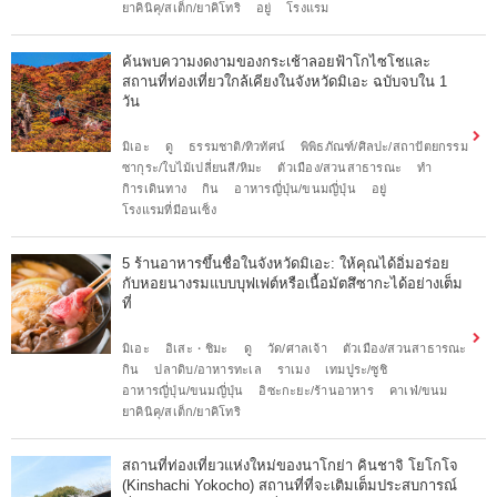
ยาคินิคุ/สเต็ก/ยาคิโทริ
อยู่
โรงแรม
ค้นพบความงดงามของกระเช้าลอยฟ้าโกไซโชและ
สถานที่ท่องเที่ยวใกล้เคียงในจังหวัดมิเอะ ฉบับจบใน 1
วัน
มิเอะ
ดู
ธรรมชาติ/ทิวทัศน์
พิพิธภัณฑ์/ศิลปะ/สถาปัตยกรรม
ซากุระ/ใบไม้เปลี่ยนสี/หิมะ
ตัวเมือง/สวนสาธารณะ
ทำ
กิารเดินทาง
กิน
อาหารญี่ปุ่น/ขนมญี่ปุ่น
อยู่
โรงแรมที่มีอนเซ็ง
5 ร้านอาหารขึ้นชื่อในจังหวัดมิเอะ: ให้คุณได้อิ่มอร่อย
กับหอยนางรมแบบบุฟเฟต์หรือเนื้อมัตสึซากะได้อย่างเต็ม
ที่
มิเอะ
อิเสะ・ชิมะ
ดู
วัด/ศาลเจ้า
ตัวเมือง/สวนสาธารณะ
กิน
ปลาดิบ/อาหารทะเล
ราเมง
เทมปูระ/ซูชิ
อาหารญี่ปุ่น/ขนมญี่ปุ่น
อิซะกะยะ/ร้านอาหาร
คาเฟ่/ขนม
ยาคินิคุ/สเต็ก/ยาคิโทริ
สถานที่ท่องเที่ยวแห่งใหม่ของนาโกย่า คินชาจิ โยโกโจ
(Kinshachi Yokocho) สถานที่ที่จะเติมเต็มประสบการณ์