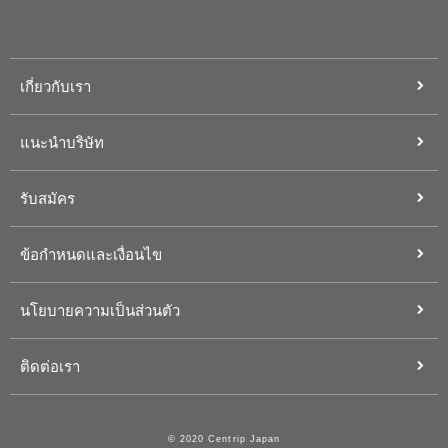
เกี่ยวกับเรา
แนะนำบริษัท
รับสมัคร
ข้อกำหนดและเงื่อนไข
นโยบายความเป็นส่วนตัว
ติดต่อเรา
© 2020 Centrip Japan