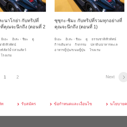
นาโกย่า กับทริปที่
ซุซุกะ-ชิมะ กับทริปที่รวมทุกอย่างที่
ี่คุณจะนึกถึง (ตอนที่ 2
คุณจะนึกถึง (ตอนที่ 1)
มิเอะ
อิเสะ・ชิมะ
ดู
มิเอะ
อิเสะ・ชิมะ
ดู
ธรรมชาติ/ทิวทัศน์
าติ/ทิวทัศน์
กิารเดินทาง
กิจกรรม
ปลาดิบ/อาหารทะเล
ฑ์สัตว์น้ำ/สวนสัตว์
อาหารญี่ปุ่น/ขนมญี่ปุ่น
โรงแรม
โรงแรม
Next
1
2
ัท
รับสมัคร
ข้อกำหนดและเงื่อนไข
นโยบายคว