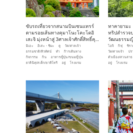
ขับรถเที่ยวจากสนามบินเซนแทรร์
ทาคายามะ・
ตามรอยเส้นทางคุมาโนะโคะโดอิ
ทริปสำรวจป
เสะจิ มุ่งหน้าสู่ 3ศาลเจ้าศักดิ์สิทธิ์คุ...
วัฒนธรรมญี
มิเอะ
อิเสะ・ชิมะ
ดู
วัด/ศาลเจ้า
ไอจิ
กิฟุ
ชิร
ธรรมชาติ/ทิวทัศน์
ทำ
กิารเดินทาง
วัด/ศาลเจ้า
ปร
กิจกรรม
กิน
อาหารญี่ปุ่น/ขนมญี่ปุ่น
ตัวเมือง/สวนสา
ยาคินิคุ/สเต็ก/ยาคิโทริ
อยู่
โรงแรม
อยู่
โรงแรม