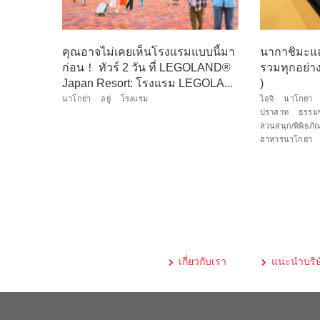
คุณอาจไม่เคยเห็นโรงแรมแบบนี้มา
นากาชิมะและ
ก่อน！ ทัวร์ 2 วัน ที่ LEGOLAND®
รวมทุกอย่างท
Japan Resort: โรงแรม LEGOLA...
)
นาโกย่า
อยู่
โรงแรม
ไอจิ
นาโกย่า
ปราสาท
ธรรมช
สวนสนุก/พิพิธภัณ
อาหารนาโกย่า
เกี่ยวกับเรา
แนะนำบริษ