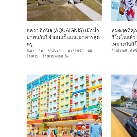
อควา อิกนิส (AQUAIGNIS) เมื่อน้ำ
หมดยุคที่คุณ
มาพบกับไฟ ออนเซ็นและอาหารสุด
กิโมโนแล้ว! 
หรู
เหมาะกับกิโ
มิเอะ
กิน
คาเฟ่/ขนม
อาหารเช้า
อยู่
ห้างสรรพสินค้า/ช
โรงแรม
โรงแรมที่มีอนเซ็ง