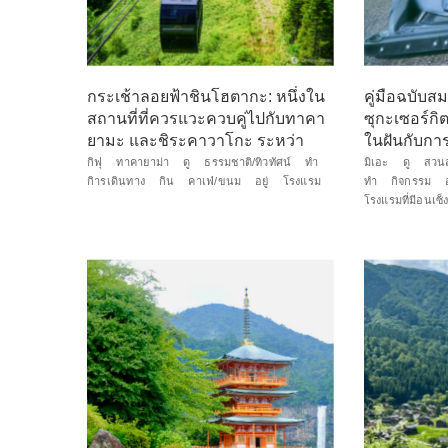
กระเช้าลอยฟ้าชินโฮตากะ: หนึ่งใน
คู่มือฉบับส
สถานที่ที่ควรแวะควบคู่ไปกับทาคา
ซุกะเซอร์ก
ยามะ และชิระคาวาโกะ ระหว่า
ในฝันกับการ
งก...
กิฟุ
ทาคายาม่า
ดู
ธรรมชาติ/ทิวทัศน์
ทำ
มิเอะ
ดู
สวนส
กิารเดินทาง
กิน
คาเฟ่/ขนม
อยู่
โรงแรม
ทำ
กิจกรรม
โรงแรมที่มีอนเซ็