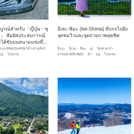
มบูรณ์สำหรับ「ญี่ปุ่น・ซุ
อิเสะ-ชิมะ (Ise-Shima) ขับรถไปยัง
ิต」 สัมผัสประสบการณ์
จุดชมวิวและจุดถ่ายภาพสุดชิค
ได้ขับบนสนามแข่งที่...
นุก/พิพิธภัณฑ์สัตว์น้ำ/สวนสัตว์
มิเอะ
อิเสะ・ชิมะ
ดู
วัด/ศาลเจ้า
อยู่
โรงแรม
ธรรมชาติ/ทิวทัศน์
ทำ
อยู่
โรงแรม
ง