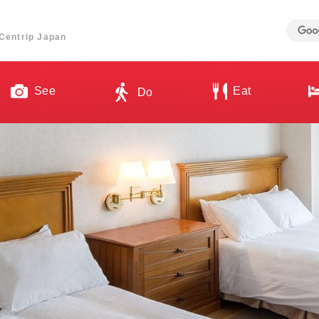
ี่ Centrip Japan
See
Eat
Do