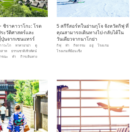
ชิราคาวาโกะ: โรด
5 สกีรีสอร์ทในย่านกุโจ จังหวัดกิฟุ ที่
ระวัติศาสตร์และ
คุณสามารถเดินทางไป-กลับได้ใน
่ปุ่นจากเซนแทรร์
วันเดียวจากนาโกย่า
ากาวะโก
ทาคายาม่า
ดู
กิฟุ
ทำ
กิจกรรม
อยู่
โรงแรม
าสาท
ธรรมชาติ/ทิวทัศน์
โรงแรมที่มีอนเซ็ง
ธารณะ
ทำ
กิารเดินทาง