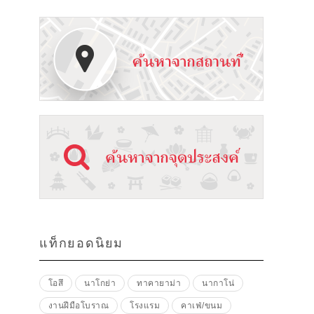
แท็กยอดนิยม
โอสึ
นาโกย่า
ทาคายาม่า
นากาโน่
งานฝีมือโบราณ
โรงแรม
คาเฟ่/ขนม