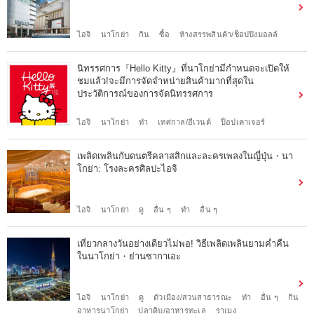
ไอจิ
นาโกย่า
กิน
ซื้อ
ห้างสรรพสินค้า/ช็อปปิงมอลล์
นิทรรศการ『Hello Kitty』ที่นาโกย่ามีกำหนดจะเปิดให้
ชมแล้ว!จะมีการจัดจำหน่ายสินค้ามากที่สุดใน
ประวัติการณ์ของการจัดนิทรรศการ
ไอจิ
นาโกย่า
ทำ
เทศกาล/อีเวนต์
ป็อปเคาเจอร์
เพลิดเพลินกับดนตรีคลาสสิกและละครเพลงในญี่ปุ่น・นา
โกย่า: โรงละครศิลปะไอจิ
ไอจิ
นาโกย่า
ดู
อื่น ๆ
ทำ
อื่น ๆ
เที่ยวกลางวันอย่างเดียวไม่พอ! วิธีเพลิดเพลินยามค่ำคืน
ในนาโกย่า・ย่านซากาเอะ
ไอจิ
นาโกย่า
ดู
ตัวเมือง/สวนสาธารณะ
ทำ
อื่น ๆ
กิน
อาหารนาโกย่า
ปลาดิบ/อาหารทะเล
ราเมง