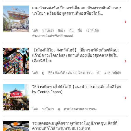
แนะนำแหล่งช้อปปิ้ง เอาท์เล็ต และห้างสรรพสินค้ารอบๆ
นาโกย่า พร้อมข้อมูลสถานที่ท่องเที่ยวใกล้...
ไอจิ
นาโกย่า
มิเอะ
กิน
ซื้อ
เอาท์เล็ต
ห้างสรรพสินค้า/ช็อปปิงมอลล์
【เมืองนิชิโอะ จังหวัดไอจิ】 เยี่ยมชมพิพิธภัณฑ์ศิลปะ
แก้วมิคาวะโคเกอิและสถานที่ท่องเที่ยวสุดคลาสสิกใน
เมืองนิชิโอะ
ไอจิ
ดู
พิพิธภัณฑ์/ศิลปะ/สถาปัตยกรรม
ทำ
อาหารญี่ปุ่น
วิธีการเดินทางไปยังโอสึ【แนะนำการท่องเที่ยวโอสึโดย
by Centrip Japan】
ไอจิ
นาโกย่า
ดู
ตัวเมือง/สวนสาธารณะ
รวมสุดยอดเมนูเด็ดจากจุดพักรถในภูมิภาคชูบุ! ลิสต์ที่
ควรบันทึกไว้สำหรับทริปขับรถเที่ยว!