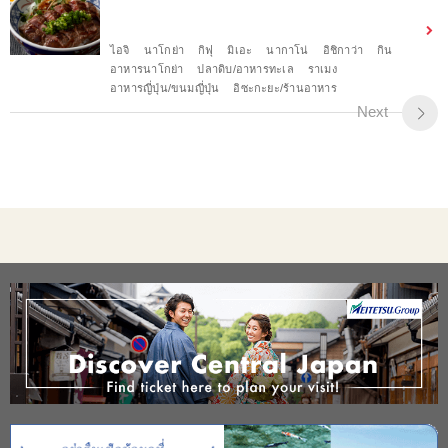
ไอจิ
นาโกย่า
กิฟุ
มิเอะ
นากาโน่
อิชิกาว่า
กิน
อาหารนาโกย่า
ปลาดิบ/อาหารทะเล
ราเมง
อาหารญี่ปุ่น/ขนมญี่ปุ่น
อิซะกะยะ/ร้านอาหาร
Next