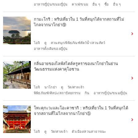
อาหารญี่ปุ่น/ขนมญี่ปุ่น
คาเฟ่/ขนม
อื่น ๆ
ซื้อ
อื่น ๆ
กามะโกริ：ทริปเที่ยวใน 1 วันที่สนุกได้จากสถานที่ไม่
ไกลจากนาโกย่า⑨
ไอจิ
ดู
สวนสนุก/พิพิธภัณฑ์สัตว์น้ำ/สวนสัตว์
อาหารดั้งเดิมของญี่ปุ่น
กลิ่นอายของไลฟ์สไตล์หรูหราของนาโกย่าในย่าน
วัฒนธรรมแห่งคาคุโอซาน
ไอจิ
นาโกย่า
ดู
วัด/ศาลเจ้า
พิพิธภัณฑ์/ศิลปะ/สถาปัตยกรรม
กิน
อาหารญี่ปุ่น/ขนมญี่ปุ่น
โทะคุกะวะและโอะคาซากิ：ทริปเที่ยวใน 1 วันที่สนุกได้
จากสถานที่ไม่ไกลจากนาโกย่า⑤
ไอจิ
ดู
วัด/ศาลเจ้า
ตัวเมือง/สวนสาธารณะ