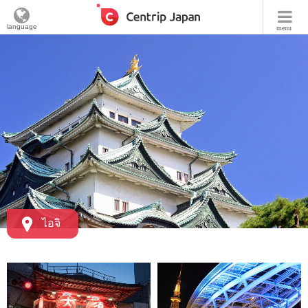
language
menu
ไอจิ