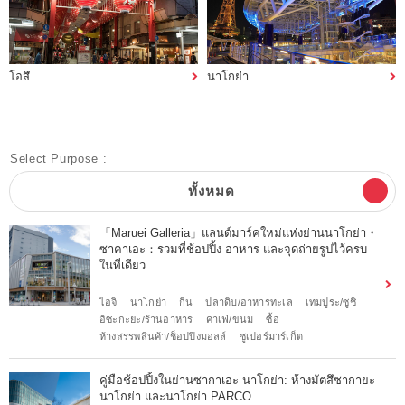
โอสึ
นาโกย่า
Select Purpose :
ทั้งหมด
「Maruei Galleria」แลนด์มาร์คใหม่แห่งย่านนาโกย่า・
ซาคาเอะ：รวมที่ช้อปปิ้ง อาหาร และจุดถ่ายรูปไว้ครบ
ในที่เดียว
ไอจิ
นาโกย่า
กิน
ปลาดิบ/อาหารทะเล
เทมปูระ/ซูชิ
อิซะกะยะ/ร้านอาหาร
คาเฟ่/ขนม
ซื้อ
ห้างสรรพสินค้า/ช็อปปิงมอลล์
ซูเปอร์มาร์เก็ต
คู่มือช้อปปิ้งในย่านซากาเอะ นาโกย่า: ห้างมัตสึซากายะ
นาโกย่า และนาโกย่า PARCO