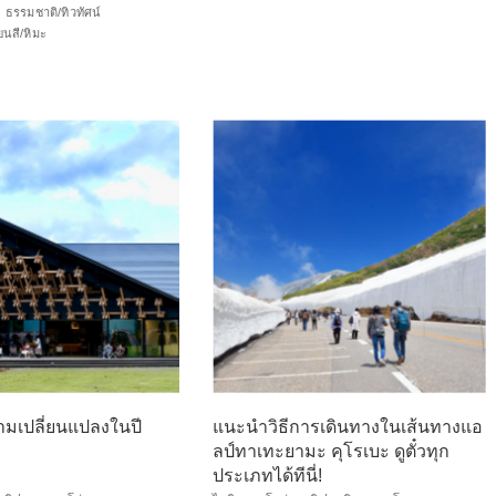
ธรรมชาติ/ทิวทัศน์
ยนสี/หิมะ
ามเปลี่ยนแปลงในปี
แนะนำวิธีการเดินทางในเส้นทางแอ
ลป์ทาเทะยามะ คุโรเบะ ดูตั๋วทุก
ประเภทได้ทีนี่!