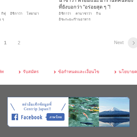
นาซาว่า พร้อมแนะนำร้านที่คนท้อง
ที่ยังบอกว่า “อร่อยสุด ๆ ”!
กิฟุ
อิชิกาว่า
โทยาม่า
อิชิกาว่า
คานาซาว่า
กิน
่น ๆ
อิซะกะยะ/ร้านอาหาร
Next
1
2
ัท
รับสมัคร
ข้อกำหนดและเงื่อนไข
นโยบายคว