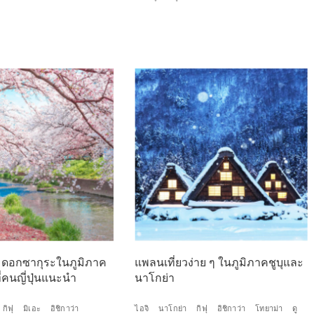
มดอกซากุระในภูมิภาค
แพลนเที่ยวง่าย ๆ ในภูมิภาคชูบุและ
ที่คนญี่ปุ่นแนะนำ
นาโกย่า
กิฟุ
มิเอะ
อิชิกาว่า
ไอจิ
นาโกย่า
กิฟุ
อิชิกาว่า
โทยาม่า
ดู