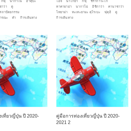
กิฟุ
นากาโน่
ฮาคุบะ
ไอจิ
นาโกย่า
กิฟุ
ชิรากาวะโก
าว่า
ดู
ทาคายาม่า
นากาโน่
อิชิกาว่า
คานาซาว่า
ะ/สถาปัตยกรรม
โทยาม่า
ทะเทะยามะ คุโรเบะ
ฟุคุอิ
ดู
ธารณะ
ทำ
กิารเดินทาง
กิารเดินทาง
เที่ยวญี่ปุ่น ปี 2020-
คู่มือการท่องเที่ยวญี่ปุ่น ปี 2020-
2021 2