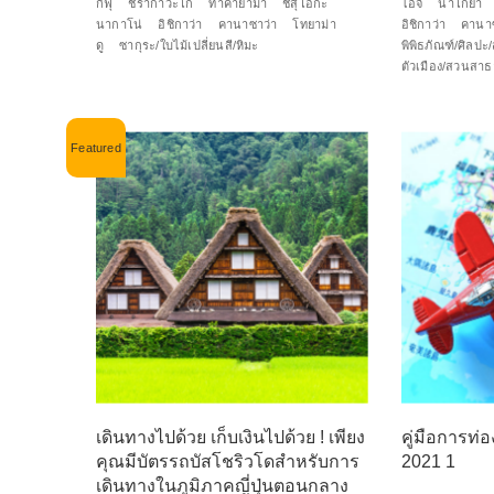
กิฟุ
ชิรากาวะโก
ทาคายาม่า
ชิสุโอกะ
ไอจิ
นาโกย่า
นากาโน่
อิชิกาว่า
คานาซาว่า
โทยาม่า
อิชิกาว่า
คานาซ
ดู
ซากุระ/ใบไม้เปลี่ยนสี/หิมะ
พิพิธภัณฑ์/ศิลป
ตัวเมือง/สวนสา
เดินทางไปด้วย เก็บเงินไปด้วย ! เพียง
คู่มือการท่อง
คุณมีบัตรรถบัสโชริวโดสำหรับการ
2021 1
เดินทางในภูมิภาคญี่ปุ่นตอนกลาง