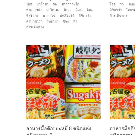
ไอจิ
นาโกย่า
กิฟุ
ชิรากาวะโก
ไอจิ
กิฟุ
มิเอ
ทาคายาม่า
มาโกเมะ
มิเอะ
อิเสะ・ชิมะ
อิชิกาว่า
โทยาม
ชิสุโอกะ
นากาโน่
มัทสึโมโต้
อิชิกาว่า
กิารเดินทาง
คานาซาว่า
โทยาม่า
ชิกะ
ทำ
กิารเดินทาง
อาหารมื้อดึก: บะหมี่ 8 ชนิดแห่ง
อาหารมื้อดึก