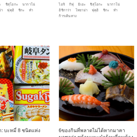
ะ
ชิสุโอกะ
นากาโน่
ไอจิ
กิฟุ
มิเอะ
ชิสุโอกะ
นากาโน่
่า
ฟุคุอิ
ชิกะ
ทำ
อิชิกาว่า
โทยาม่า
ฟุคุอิ
ชิกะ
ทำ
กิารเดินทาง
: บะหมี่ 8 ชนิดแห่ง
6ของกินที่พลาดไม่ได้หากมาคา