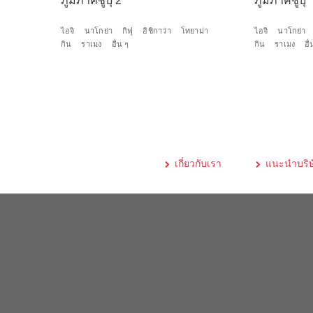
ภูมิภาคชูบุ 2
ภูมิภาคชูบุ
ไอจิ
นาโกย่า
กิฟุ
อิชิกาว่า
โทยาม่า
ไอจิ
นาโกย่า
กิน
ราเมง
อื่น ๆ
กิน
ราเมง
อื
เกี่ยวกับเรา
แนะนำบริษ