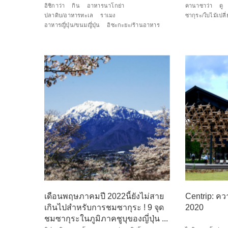
อิชิกาว่า
กิน
อาหารนาโกย่า
คานาซาว่า
ดู
ปลาดิบ/อาหารทะเล
ราเมง
ซากุระ/ใบไม้เปลี่
อาหารญี่ปุ่น/ขนมญี่ปุ่น
อิซะกะยะ/ร้านอาหาร
เดือนพฤษภาคมปี 2022นี้ยังไม่สาย
Centrip: คว
เกินไปสำหรับการชมซากุระ ! 9 จุด
2020
ชมซากุระในภูมิภาคชูบุของญี่ปุ่น ...