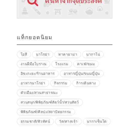
แท็กยอดนิยม
โอสึ
นาโกย่า
ทาคายาม่า
นากาโน่
งานฝีมือโบราณ
โรงแรม
คาเฟ่/ขนม
อิซะกะยะ/ร้านอาหาร
อาหารญี่ปุ่น/ขนมญี่ปุ่น
อาหารนาโกย่า
กิจกรรม
กิารเดินทาง
ตัวเมือง/สวนสาธารณะ
สวนสนุก/พิพิธภัณฑ์สัตว์น้ำ/สวนสัตว์
พิพิธภัณฑ์/ศิลปะ/สถาปัตยกรรม
ธรรมชาติ/ทิวทัศน์
วัด/ศาลเจ้า
นากาเซ็นโด