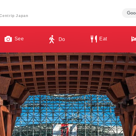
ี่ Centrip Japan
See
Eat
Do