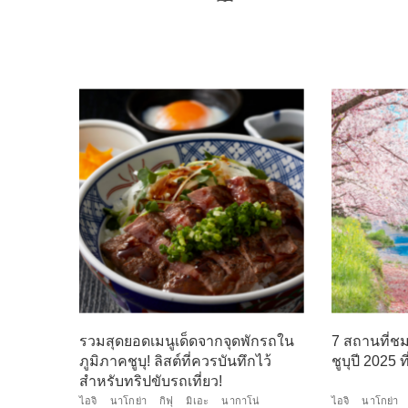
รวมสุดยอดเมนูเด็ดจากจุดพักรถใน
7 สถานที่ช
ภูมิภาคชูบุ! ลิสต์ที่ควรบันทึกไว้
ชูบุปี 2025 
สำหรับทริปขับรถเที่ยว!
ไอจิ
นาโกย่า
กิฟุ
มิเอะ
นากาโน่
ไอจิ
นาโกย่า