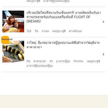
เทมปูระ/ซูชิ
อาหารญี่ปุ่น/ขนมญี่ปุ่น
บริเวณเปิดใหม่ที่สนามบินเซ็นแทรร์! มาเพลิดเพลินกับอา
หารอร่อยๆพร้อมกับมองเครื่องบินที่ FLIGHT OF
DREAMS!
ไอจิ
กิน
ราเมง
เทมปูระ/ซูชิ
คาเฟ่/ขนม
วาโชคุ: ลิ้มรสอาหารญี่ปุ่นขนานแท้ซึ่งทำจากวัตถุดิจาก
ทาคายาม่า
กิฟุ
ทาคายาม่า
ทำ
อาหารญี่ปุ่น
กิจกรรม
เทมปูระ/ซูชิ
อาหารญี่ปุ่น/ขนมญี่ปุ่น