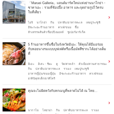
「Maruei Galleria」แลนด์มาร์คใหม่แห่งย่านนาโกย่า・
ซาคาเอะ：รวมที่ช้อปปิ้ง อาหาร และจุดถ่ายรูปไว้ครบ
ในที่เดียว
ไอจิ
นาโกย่า
กิน
ปลาดิบ/อาหารทะเล
เทมปูระ/ซูชิ
อิซะกะยะ/ร้านอาหาร
คาเฟ่/ขนม
ซื้อ
ห้างสรรพสินค้า/ช็อปปิงมอลล์
ซูเปอร์มาร์เก็ต
5 ร้านอาหารขึ้นชื่อในจังหวัดมิเอะ: ให้คุณได้อิ่มอร่อย
กับหอยนางรมแบบบุฟเฟต์หรือเนื้อมัตสึซากะได้อย่างเต็ม
ที่
มิเอะ
อิเสะ・ชิมะ
ดู
วัด/ศาลเจ้า
ตัวเมือง/สวนสาธารณะ
กิน
ปลาดิบ/อาหารทะเล
ราเมง
เทมปูระ/ซูชิ
อาหารญี่ปุ่น/ขนมญี่ปุ่น
อิซะกะยะ/ร้านอาหาร
คาเฟ่/ขนม
ยาคินิคุ/สเต็ก/ยาคิโทริ
คุณจะไม่ผิดหวังกับหกเมนูที่พลาดไม่ได้ ณ โทย...
นากาโน่
โทยาม่า
กิน
ปลาดิบ/อาหารทะเล
ราเมง