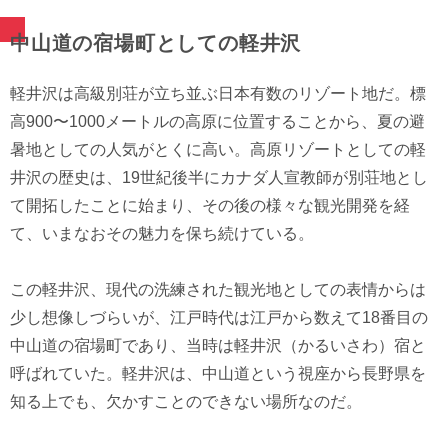
中山道の宿場町としての軽井沢
軽井沢は高級別荘が立ち並ぶ日本有数のリゾート地だ。標
高900〜1000メートルの高原に位置することから、夏の避
暑地としての人気がとくに高い。高原リゾートとしての軽
井沢の歴史は、19世紀後半にカナダ人宣教師が別荘地とし
て開拓したことに始まり、その後の様々な観光開発を経
て、いまなおその魅力を保ち続けている。
この軽井沢、現代の洗練された観光地としての表情からは
少し想像しづらいが、江戸時代は江戸から数えて18番目の
中山道の宿場町であり、当時は軽井沢（かるいさわ）宿と
呼ばれていた。軽井沢は、中山道という視座から長野県を
知る上でも、欠かすことのできない場所なのだ。