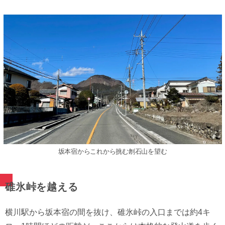
坂本宿からこれから挑む刎石山を望む
碓氷峠を越える
横川駅から坂本宿の間を抜け、碓氷峠の入口までは約4キ