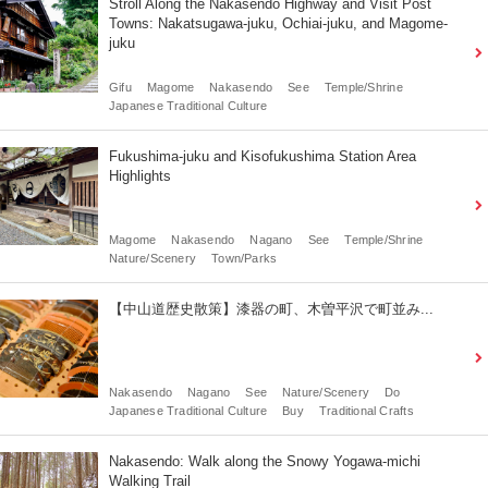
Stroll Along the Nakasendo Highway and Visit Post
Towns: Nakatsugawa-juku, Ochiai-juku, and Magome-
juku
Gifu
Magome
Nakasendo
See
Temple/Shrine
Japanese Traditional Culture
Fukushima-juku and Kisofukushima Station Area
Highlights
Magome
Nakasendo
Nagano
See
Temple/Shrine
Nature/Scenery
Town/Parks
【中山道歴史散策】漆器の町、木曽平沢で町並み...
Nakasendo
Nagano
See
Nature/Scenery
Do
Japanese Traditional Culture
Buy
Traditional Crafts
Nakasendo: Walk along the Snowy Yogawa-michi
Walking Trail