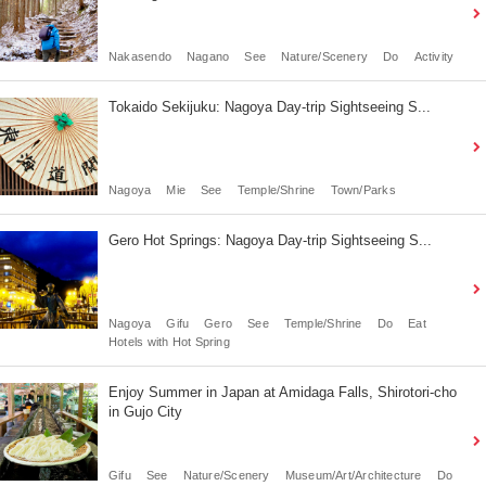
Nakasendo
Nagano
See
Nature/Scenery
Do
Activity
Tokaido Sekijuku: Nagoya Day-trip Sightseeing S...
Nagoya
Mie
See
Temple/Shrine
Town/Parks
Gero Hot Springs: Nagoya Day-trip Sightseeing S...
Nagoya
Gifu
Gero
See
Temple/Shrine
Do
Eat
Hotels with Hot Spring
Enjoy Summer in Japan at Amidaga Falls, Shirotori-cho
in Gujo City
Gifu
See
Nature/Scenery
Museum/Art/Architecture
Do