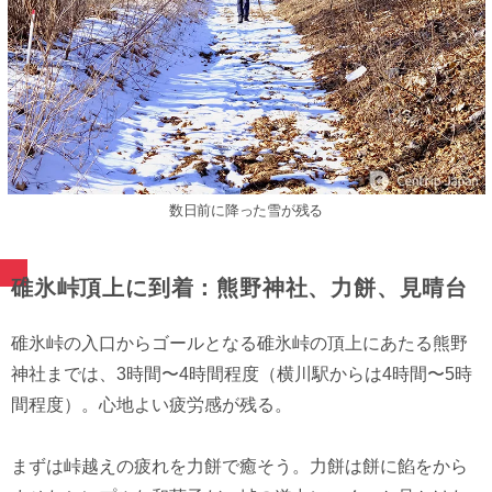
数日前に降った雪が残る
碓氷峠頂上に到着：熊野神社、力餅、見晴台
碓氷峠の入口からゴールとなる碓氷峠の頂上にあたる熊野
神社までは、3時間〜4時間程度（横川駅からは4時間〜5時
間程度）。心地よい疲労感が残る。
まずは峠越えの疲れを力餅で癒そう。力餅は餅に餡をから