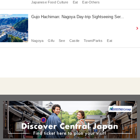
Japanese Food Culture
Eat
Eat-Others
Gujo Hachiman: Nagoya Day-trip Sightseeing Ser...
Nagoya
Gifu
See
Castle
Town/Parks
Eat