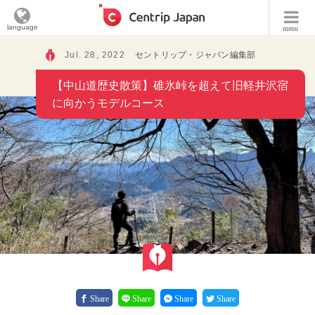
language
menu
Jul. 28, 2022
セントリップ・ジャパン編集部
【中山道歴史散策】碓氷峠を超えて旧軽井沢宿
に向かうモデルコース
Share
Share
Share
Share