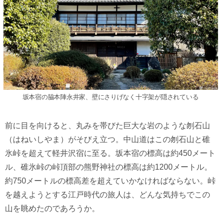
坂本宿の脇本陣永井家、壁にさりげなく十字架が隠されている
前に目を向けると、丸みを帯びた巨大な岩のような刎石山
（はねいしやま）がそびえ立つ。中山道はこの刎石山と碓
氷峠を超えて軽井沢宿に至る。坂本宿の標高は約450メート
ル、碓氷峠の峠頂部の熊野神社の標高は約1200メートル。
約750メートルの標高差を超えていかなければならない。峠
を越えようとする江戸時代の旅人は、どんな気持ちでこの
山を眺めたのであろうか。