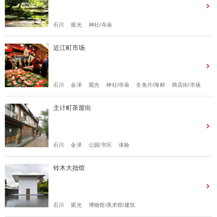
石川
观光
神社/寺庙
近江町市场
石川
金泽
观光
神社/寺庙
生鱼片/海鲜
商店街/市场
主计町茶屋街
石川
金泽
公园/市区
体验
铃木大拙馆
石川
观光
博物馆/美术馆/建筑