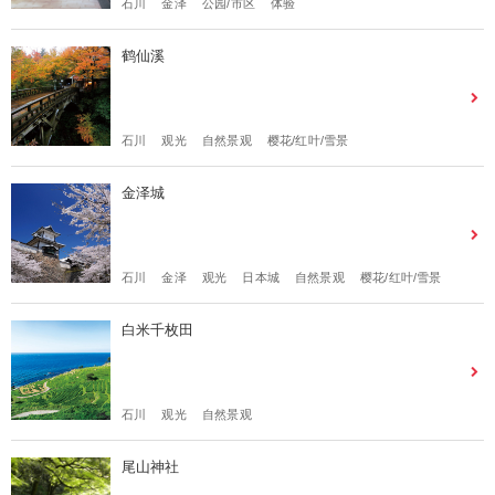
石川
金泽
公园/市区
体验
鹤仙溪
石川
观光
自然景观
樱花/红叶/雪景
金泽城
石川
金泽
观光
日本城
自然景观
樱花/红叶/雪景
白米千枚田
石川
观光
自然景观
尾山神社