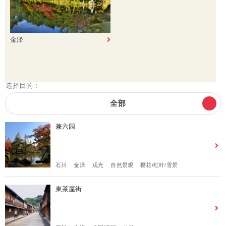
金泽
选择目的 :
全部
兼六园
石川
金泽
观光
自然景观
樱花/红叶/雪景
東茶屋街