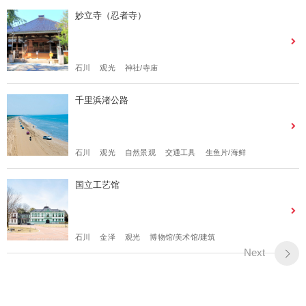
妙立寺（忍者寺）
石川
观光
神社/寺庙
千里浜渚公路
石川
观光
自然景观
交通工具
生鱼片/海鲜
国立工艺馆
石川
金泽
观光
博物馆/美术馆/建筑
Next