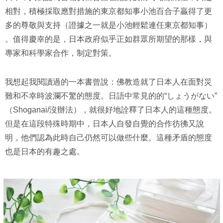
相對，積極採取應對措施的東京都知事小池百合子贏得了更
多的尊敬與支持（證據之一就是小池輕鬆連任東京都知事）
。值得慶幸的是，日本政府似乎正如群眾所期望的那樣，與
專家和科學家合作，制定對策。
我想起我閱讀過的一本書曾說：佛教造就了日本人在面對災
難和不幸時波瀾不驚的態度。日語中常見的的“しょうがない”
（Shoganai/沒辦法），就很好地詮釋了日本人的這種態度。
但是在這段特殊時期中，日本人自發自覺的合作彷彿又說
明，他們認為此時自己仍然可以做些什麼。這種矛盾的態度
也是日本的有趣之處。