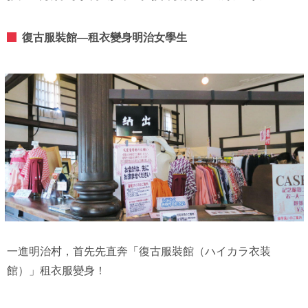
復古服裝館—租衣變身明治女學生
一進明治村，首先先直奔「復古服裝館（ハイカラ衣装
館）」租衣服變身！