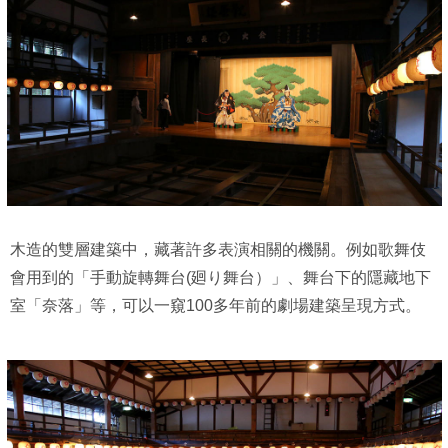
木造的雙層建築中，藏著許多表演相關的機關。例如歌舞伎
會用到的「手動旋轉舞台(廻り舞台）」、舞台下的隱藏地下
室「奈落」等，可以一窺100多年前的劇場建築呈現方式。