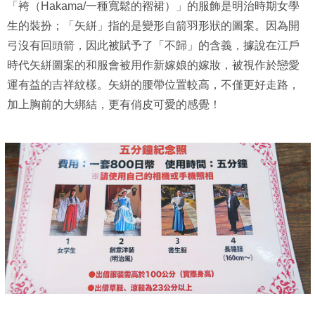
「袴（Hakama/一種寬鬆的褶裙）」的服飾是明治時期女學
生的裝扮；「矢絣」指的是變形自箭羽形狀的圖案。因為開
弓沒有回頭箭，因此被賦予了「不歸」的含義，據說在江戶
時代矢絣圖案的和服會被用作新嫁娘的嫁妝，被視作於戀愛
運有益的吉祥紋樣。矢絣的腰帶位置較高，不僅更好走路，
加上胸前的大綁結，更有俏皮可愛的感覺！