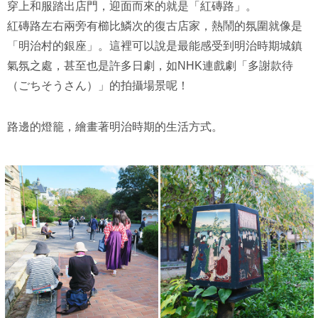
穿上和服踏出店門，迎面而來的就是「紅磚路」。
紅磚路左右兩旁有櫛比鱗次的復古店家，熱鬧的氛圍就像是
「明治村的銀座」。這裡可以說是最能感受到明治時期城鎮
氣氛之處，甚至也是許多日劇，如NHK連戲劇「多謝款待
（ごちそうさん）」的拍攝場景呢！
路邊的燈籠，繪畫著明治時期的生活方式。