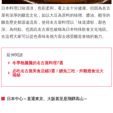
日本料理口味清淡，色彩柔和，看上去十分健康。但因為名古
屋有深厚的釀造文化，如以大豆為原料的味噌、醬油、醋等的
釀造歷史都源遠流長，使得名古屋料理以「味道濃郁，顏色
深」為特點。也因此名古屋也被稱為日本特殊飲食文化地區。
在這裡大家可以從色香味各個方面去感受釀造食物的魅力。
延伸閱讀
冬季熱騰騰的名古屋料理7選
必吃名古屋美食店鋪3選！鰻魚三吃・炸雞翅食法大
揭秘
日本中心～直通東京、大阪甚至是飛騨高山～