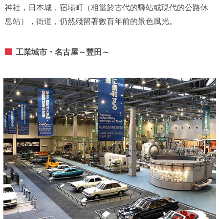
神社，日本城，宿場町（相當於古代的驛站或現代的公路休
息站），街道，仍然殘留著數百年前的景色風光。
工業城市・名古屋～豐田～