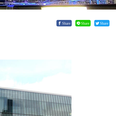
Share
Share
Share