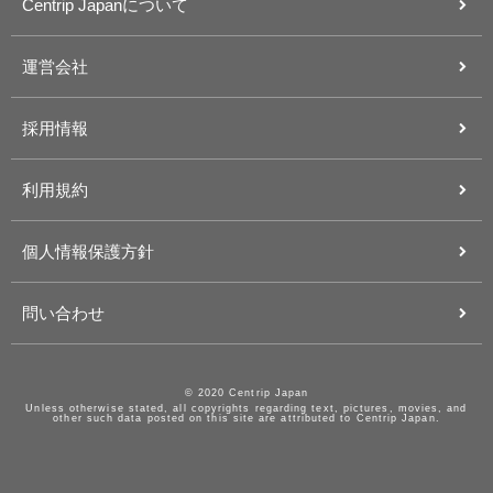
Centrip Japanについて
運営会社
採用情報
利用規約
個人情報保護方針
問い合わせ
© 2020 Centrip Japan
Unless otherwise stated, all copyrights regarding text, pictures, movies, and
other such data posted on this site are attributed to Centrip Japan.