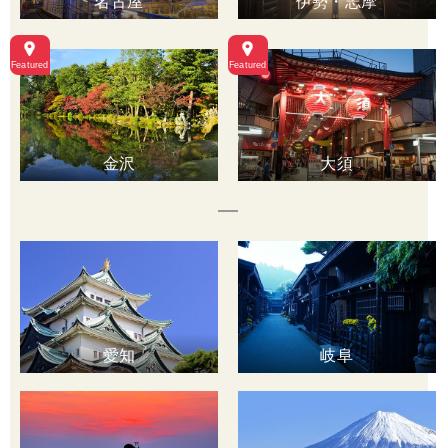
名古屋
伊勢・志摩
金沢
大須
愛知
岐阜