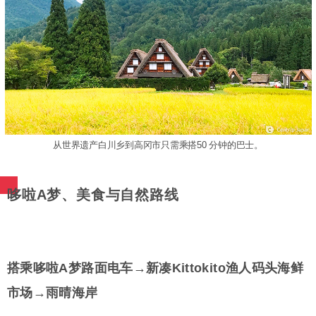
从世界遗产白川乡到高冈市只需乘搭50 分钟的巴士。
哆啦A梦、美食与自然路线
搭乘哆啦A梦路面电车→新凑Kittokito渔人码头海鲜
市场→雨晴海岸