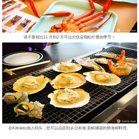
请不要错过11 月到2 月可以大快朵颐松叶蟹的季节！
在Kittokito渔人码头，您可以品尝到从日本海 新鲜捕获的烤海鲜料理。