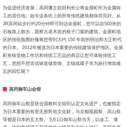
为促进经济发展，高冈藩主前田利长公将金屋町作为金属铸
工的居住地。如今这条街上的所有传统建筑都保存完好。从
JR高冈站步行约20分钟即可到达金屋町，您可以在500米的
石板路上散步，观察古老木造的格子门窗的建筑。金屋町地
区的传统氛围好像将您带到大约 150 年前的明治和大正时代
的日本。 2012年被选为日本重要的传统建筑保护地区。金屋
町有铸造物工作坊和传统工艺品的商店让您可体验传统工
艺，您想不想尝试铸造做首饰、文镇或碟子等为旅行增加难
忘的回忆呢？
高冈御车山会馆
高冈御车山祭是联合国教科文组织认定文化遗产，也被指定
为日本重要的有形无形民俗文化财，与京都祗园祭、高山祭
等都是日本的五大祭。 5月1日御车山祭当天，以金工、漆