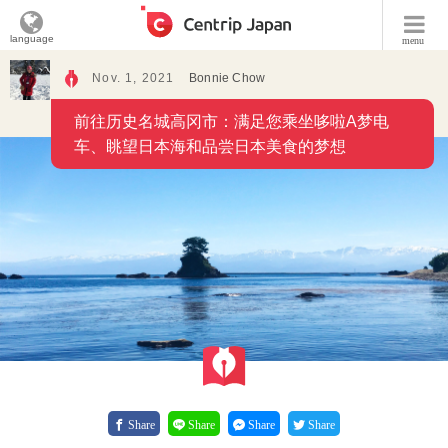
language
menu
Nov. 1, 2021
Bonnie Chow
前往历史名城高冈市：满足您乘坐哆啦A梦电
车、眺望日本海和品尝日本美食的梦想
Share
Share
Share
Share