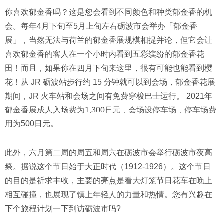
你喜欢郁金香吗？这是您会看到不同颜色和种类郁金香的机
会。每年4月下旬至5月上旬左右砺波市会举办「郁金香
展」，当然无法与荷兰的郁金香展规模相提并论，但它会让
喜欢郁金香的客人在一个小时内看到五彩缤纷的郁金香花
田！而且，如果你在四月下旬来这里，很有可能也能看到樱
花！从 JR 砺波站步行约 15 分钟就可以到会场，郁金香花展
期间，JR 火车站和会场之间有免费穿梭巴士运行。 2021年
郁金香展成人入场费为1,300日元，会场设停车场，停车场费
用为500日元。
此外，六月第二周的周五和周六在砺波市会举行砺波市夜高
祭。据说这个节日始于大正时代（1912-1926）。这个节日
的目的是祈求丰收，主要的亮点是看大灯笼节日花车在晚上
相互碰撞，也展现了镇上年轻人的力量和热情。您有兴趣在
下个旅程计划一下到访砺波市吗?