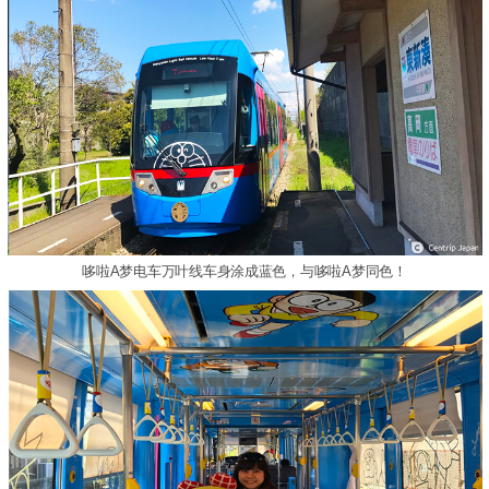
哆啦A梦电车万叶线车身涂成蓝色，与哆啦A梦同色！