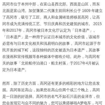
高冈市位于本州中部，在富山县西北部。西面是山区，而东
北面是富山湾。加贺藩第二代藩主前田利长公于 1609 年建立
了高冈市，吸引了工匠、商人和金属铸造师移居高冈，让高
冈市成为充满传统工艺、节日庆典和历史建筑的城市。 2015
年和2017年，高冈市被日本文化厅认定为「日本遗产」。
「日本遗产」是一种用于认证日本城市的文化价值，该城市
必需有与日本文化相关和浅易明白的故事 。高冈市起源于市
民开发的城下町，这段独特的历史被选为日本遗产，其故事
在漫画和宣传视频等各种媒体中都有介绍。此外，与高冈有
关的故事「北前船停泊港口・船主村落」于2017年4月被认
定为日本遗产。
然而，除了历史方面，高冈还有更多的精彩的地方让您去发
掘。高冈靠近高山，如果您在高山住两个或三个晚上，高冈
是一日游的好选择。高冈市的名气不如石川县的金泽市，但
您会发现它与众不同的魅力，您可以乘搭哆啦A梦电车，与可