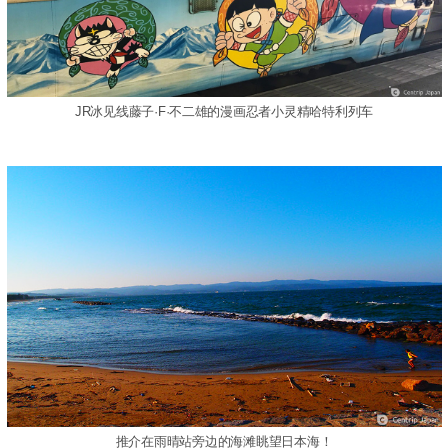
JR冰见线藤子·F·不二雄的漫画忍者小灵精哈特利列车
推介在雨晴站旁边的海滩眺望日本海！