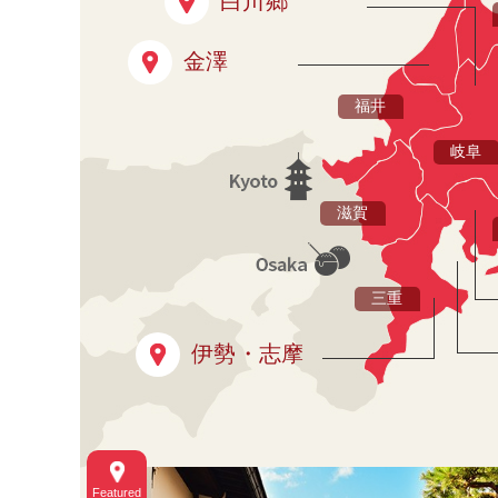
白川鄉
金澤
福井
岐阜
滋賀
三重
伊勢・志摩