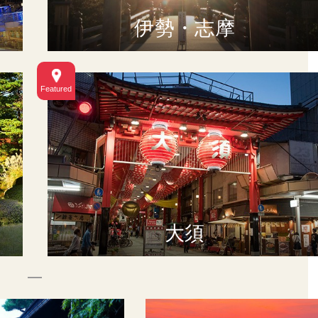
伊勢・志摩
大須