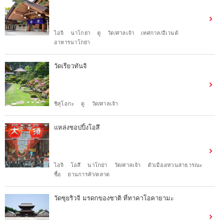
ไอจิ
นาโกย่า
ดู
วัด/ศาลเจ้า
เทศกาล/อีเวนต์
อาหารนาโกย่า
วัดเรียวทันจิ
ชิสุโอกะ
ดู
วัด/ศาลเจ้า
แหล่งชอปปิ้งโอสึ
ไอจิ
โอสึ
นาโกย่า
วัด/ศาลเจ้า
ตัวเมือง/สวนสาธารณะ
ซื้อ
ย่านการค้า/ตลาด
วัดซุยริวจิ มรดกของชาติ ที่ทาคาโอคายามะ