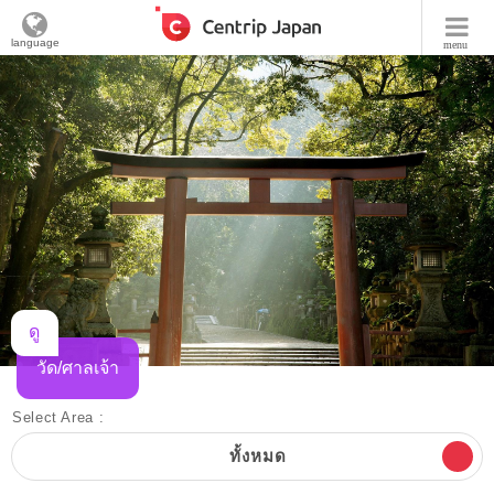
language
menu
ดู
วัด/ศาลเจ้า
Select Area :
ทั้งหมด